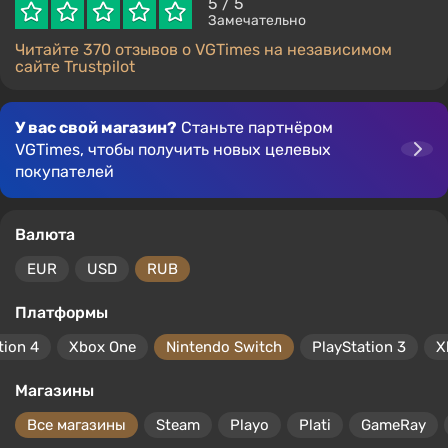
5
/ 5
Замечательно
Читайте 370 отзывов о VGTimes на независимом
сайте Trustpilot
У вас свой магазин?
Станьте партнёром
VGTimes, чтобы получить новых целевых
покупателей
Валюта
EUR
USD
RUB
Платформы
tion 4
Xbox One
Nintendo Switch
PlayStation 3
X
Магазины
Все магазины
Steam
Playo
Plati
GameRay