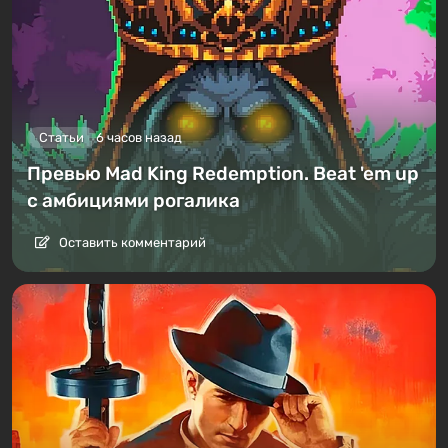
Статьи
6 часов назад
Превью Mad King Redemption. Beat 'em up
с амбициями рогалика
Оставить комментарий