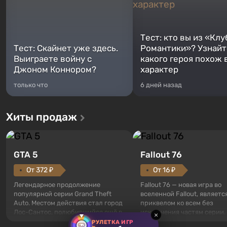
Тест: кто вы из «Клу
Тест: Скайнет уже здесь.
Романтики»? Узнайте
Выиграете войну с
какого героя похож 
Джоном Коннором?
характер
только что
6 дней назад
Хиты продаж
GTA 5
Fallout 76
От 372 ₽
От 16 ₽
Легендарное продолжение
Fallout 76 — новая игра во
популярной серии Grand Theft
вселенной Fallout, являетс
Auto. Местом действия стал город
приквелом ко всем без
Лос-Сантос, полюбившийся ещё в
исключения частям серии.
×
Grand Theft Auto: San Andreas .
События начинаются с Уб
РУЛЕТКА ИГР