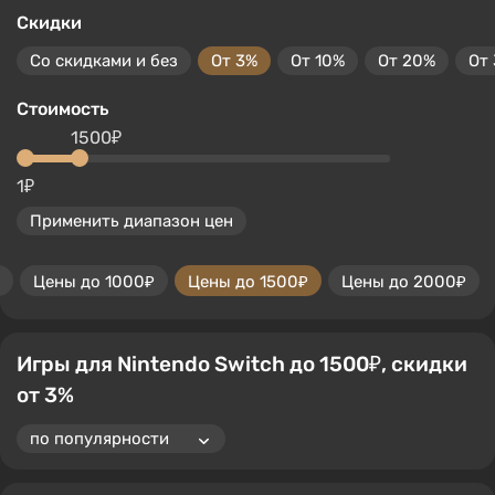
Скидки
Со скидками и без
От 3%
От 10%
От 20%
От
Стоимость
1500₽
1₽
Применить диапазон цен
Цены до 1000₽
Цены до 1500₽
Цены до 2000₽
Игры для Nintendo Switch до 1500₽, скидки
от 3%