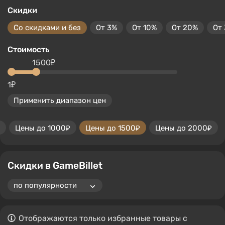
Скидки
Со скидками и без
От 3%
От 10%
От 20%
От
Стоимость
1500₽
1₽
Применить диапазон цен
Цены до 1000₽
Цены до 1500₽
Цены до 2000₽
Скидки в GameBillet
Отображаются только избранные товары с