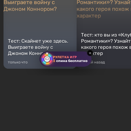
Тест: кто вы из «Клу
Тест: Скайнет уже здесь.
Романтики»? Узнайте
Выиграете войну с
какого героя похож 
Джоном Коннором?
характер
×
РУЛЕТКА ИГР
3
спина бесплатно
только что
5 дней назад
Хиты продаж
GTA 5
Fallout 76
От 372 ₽
От 16 ₽
Легендарное продолжение
Fallout 76 — новая игра во
популярной серии Grand Theft
вселенной Fallout, являетс
Auto. Местом действия стал город
приквелом ко всем без