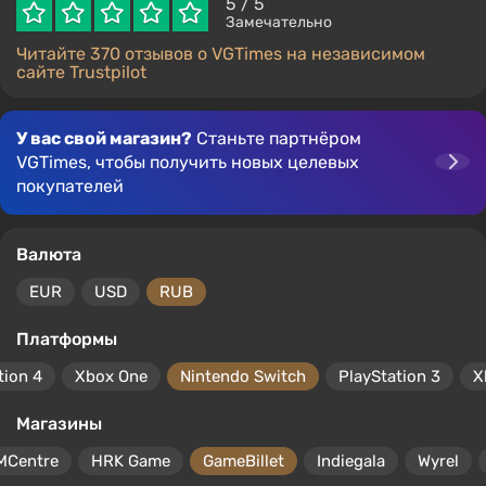
5
/ 5
Замечательно
Читайте 370 отзывов о VGTimes на независимом
сайте Trustpilot
У вас свой магазин?
Станьте партнёром
VGTimes, чтобы получить новых целевых
покупателей
Валюта
EUR
USD
RUB
Платформы
tion 4
Xbox One
Nintendo Switch
PlayStation 3
X
Магазины
MCentre
HRK Game
GameBillet
Indiegala
Wyrel