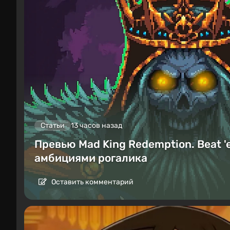
Статьи
13 часов назад
Превью Mad King Redemption. Beat '
амбициями рогалика
Оставить комментарий