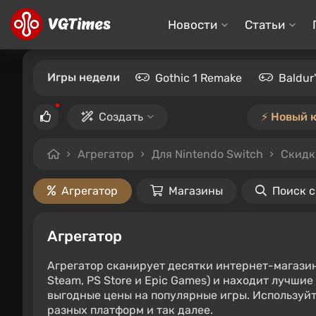
Новости
Статьи
Игры недели
Gothic 1 Remake
Baldur
Создать
⚡️ Новый 
Агрегатор
Для Nintendo Switch
Скидк
Агрегатор
Магазины
Поиск 
Агрегатор
Агрегатор сканирует десятки интернет-магази
Steam, PS Store и Epic Games) и находит лучши
выгодные цены на популярные игры. Используйт
разных платформ и так далее.