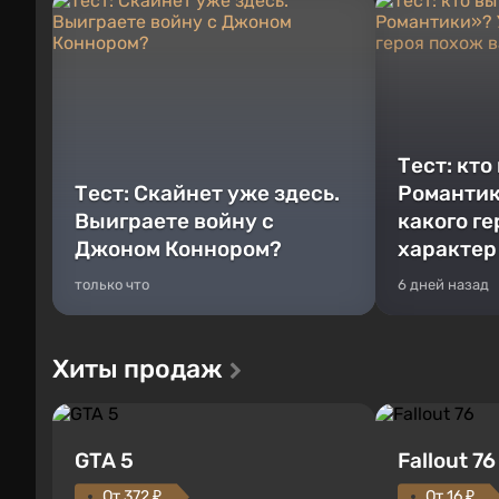
Тест: кто
Тест: Скайнет уже здесь.
Романтик
Выиграете войну с
какого г
Джоном Коннором?
характер
только что
6 дней назад
Хиты продаж
GTA 5
Fallout 76
От 372 ₽
От 16 ₽