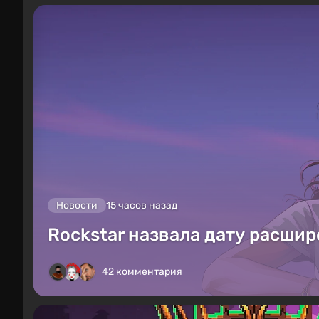
Новости
15 часов назад
Rockstar назвала дату расшир
42 комментария