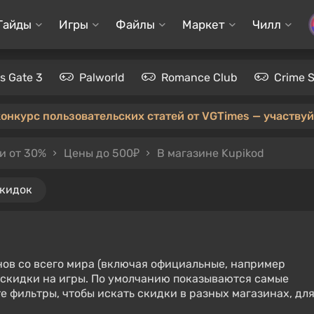
Гайды
Игры
Файлы
Маркет
Чилл
's Gate 3
Palworld
Romance Club
Crime 
конкурс пользовательских статей от VGTimes — участвуйт
и от 30%
Цены до 500₽
В магазине Kupikod
скидок
нов со всего мира (включая официальные, например
е скидки на игры. По умолчанию показываются самые
е фильтры, чтобы искать скидки в разных магазинах, дл