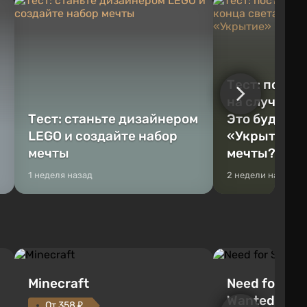
Тест: постр
на случай к
Тест: станьте дизайнером
Это будет Va
LEGO и создайте набор
«Укрытие» 
мечты
мечты?
1 неделя назад
2 недели назад
Minecraft
Need for Spe
Wanted (201
От 358 ₽