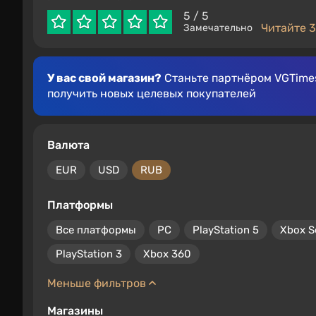
5
/ 5
Читайте 3
Замечательно
У вас свой магазин?
Станьте партнёром VGTimes
получить новых целевых покупателей
Валюта
EUR
USD
RUB
Платформы
Все платформы
PC
PlayStation 5
Xbox S
PlayStation 3
Xbox 360
Меньше фильтров
Магазины