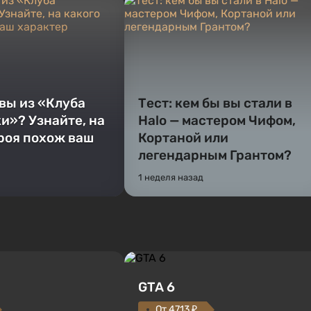
 вы из «Клуба
Тест: кем бы вы стали в
и»? Узнайте, на
Halo — мастером Чифом,
ероя похож ваш
Кортаной или
легендарным Грантом?
1 неделя назад
GTA 6
От 4713 ₽