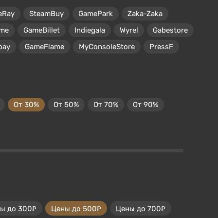
eRay
SteamBuy
GamePark
Zaka-Zaka
me
GameBillet
Indiegala
Wyrel
Gabestore
pay
GameFlame
MyConsoleStore
PressF
От 30%
От 50%
От 70%
От 90%
ы до 300₽
Цены до 500₽
Цены до 700₽