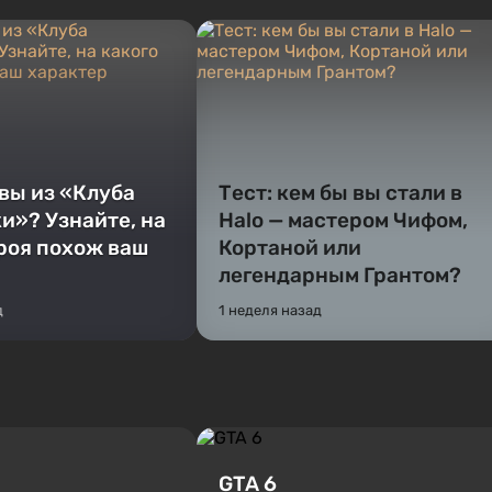
 вы из «Клуба
Тест: кем бы вы стали в
и»? Узнайте, на
Halo — мастером Чифом,
ероя похож ваш
Кортаной или
легендарным Грантом?
д
1 неделя назад
GTA 6