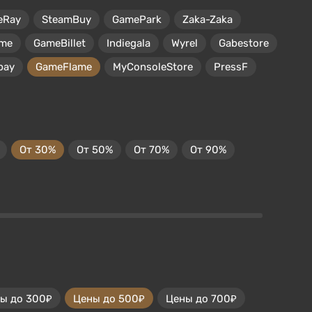
eRay
SteamBuy
GamePark
Zaka-Zaka
me
GameBillet
Indiegala
Wyrel
Gabestore
pay
GameFlame
MyConsoleStore
PressF
От 30%
От 50%
От 70%
От 90%
ы до 300₽
Цены до 500₽
Цены до 700₽