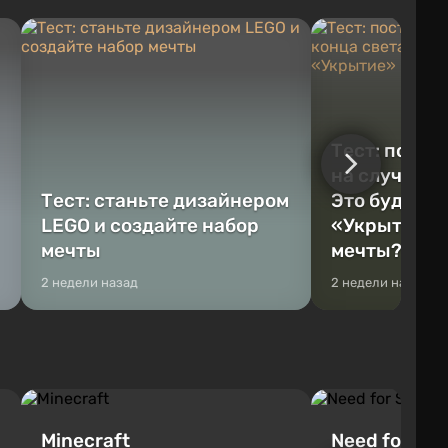
Тест: постр
на случай к
Тест: станьте дизайнером
Это будет Va
LEGO и создайте набор
«Укрытие» 
мечты
мечты?
2 недели назад
2 недели назад
Minecraft
Need for Spe