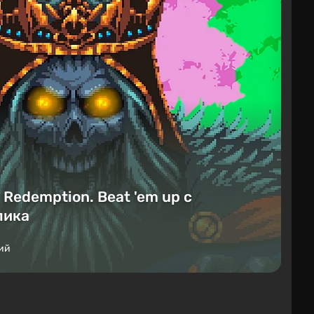
Redemption. Beat 'em up с
лика
ий