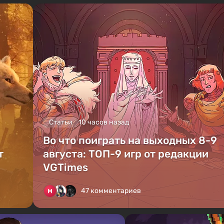
Статьи
10 часов назад
Во что поиграть на выходных 8-9
т
августа: ТОП-9 игр от редакции
VGTimes
47 комментариев