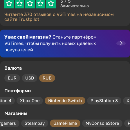
5
/ 5
Замечательно
Читайте 370 отзывов о VGTimes на независимом
сайте Trustpilot
У вас свой магазин?
Станьте партнёром
VGTimes, чтобы получить новых целевых
покупателей
Валюта
EUR
USD
RUB
Платформы
tion 4
Xbox One
Nintendo Switch
PlayStation 3
X
Магазины
rgamers
Steampay
GameFlame
MyConsoleStore