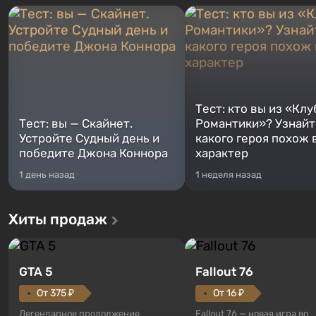
Тест: кто вы из «Клу
Тест: вы — Скайнет.
Романтики»? Узнайте
Устройте Судный день и
какого героя похож 
победите Джона Коннора
характер
1 день назад
1 неделя назад
Хиты продаж
GTA 5
Fallout 76
От 375 ₽
От 16 ₽
Легендарное продолжение
Fallout 76 — новая игра во