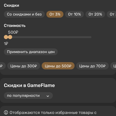
Скидки
Со скидками и без
От 3%
От 10%
От 20%
От
Стоимость
500₽
1₽
Применить диапазон цен
0₽
Цены до 300₽
Цены до 500₽
Цены до 700₽
Ц
Скидки в GameFlame
Отображаются только избранные товары с