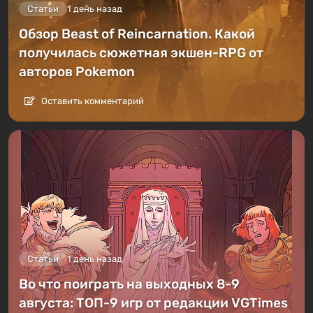
Статьи
1 день назад
Обзор Beast of Reincarnation. Какой
получилась сюжетная экшен-RPG от
авторов Pokemon
Оставить комментарий
Статьи
1 день назад
Во что поиграть на выходных 8-9
августа: ТОП-9 игр от редакции VGTimes