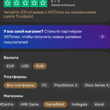
5
/ 5
Замечательно
Читайте 370 отзывов о VGTimes на независимом
сайте Trustpilot
У вас свой магазин?
Станьте партнёром
VGTimes, чтобы получить новых целевых
покупателей
Валюта
EUR
USD
RUB
Платформы
Все платформы
PC
PlayStation 5
Xbox Series X
Магазины
MCentre
HRK Game
GameBillet
Indiegala
Wyrel