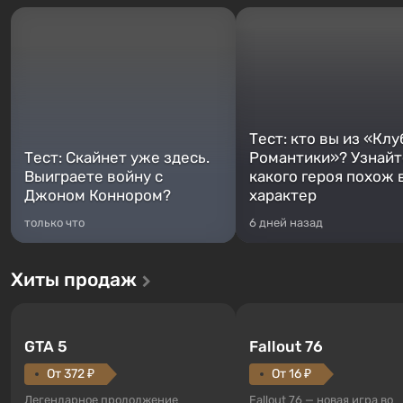
Тест: кто вы из «Клу
Тест: Скайнет уже здесь.
Романтики»? Узнайте
Выиграете войну с
какого героя похож 
Джоном Коннором?
характер
только что
6 дней назад
Хиты продаж
GTA 5
Fallout 76
От 372 ₽
От 16 ₽
Легендарное продолжение
Fallout 76 — новая игра во