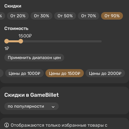
Скидки
%
От 20%
От 30%
От 50%
От 70%
От 90%
Стоимость
1500₽
1₽
Применить диапазон цен
Цены до 1000₽
Цены до 1500₽
Цены до 2000₽
Скидки в GameBillet
Отображаются только избранные товары с