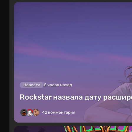
Новости
8 часов назад
Rockstar назвала дату расшир
42 комментария