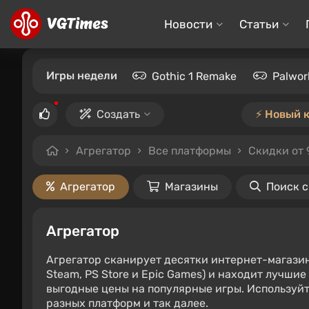
Новости
Статьи
Игры недели
Gothic 1 Remake
Palwor
Создать
⚡️ Новый 
Агрегатор
Все платформы
Скидки от
Агрегатор
Магазины
Поиск 
Агрегатор
Агрегатор сканирует десятки интернет-магази
Steam, PS Store и Epic Games) и находит лучши
выгодные цены на популярные игры. Используйт
разных платформ и так далее.