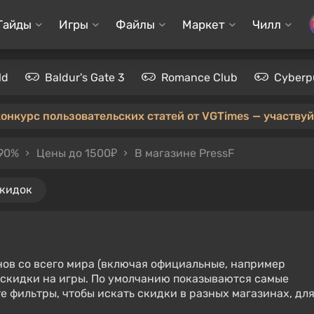
Гайды
Игры
Файлы
Маркет
Чилл
ld
Baldur's Gate 3
Romance Club
Cyberp
конкурс пользовательских статей от VGTimes — участвуйт
 90%
Цены до 1500₽
В магазине PressF
скидок
нов со всего мира (включая официальные, например
е скидки на игры. По умолчанию показываются самые
е фильтры, чтобы искать скидки в разных магазинах, дл