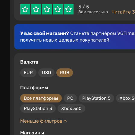
5
/ 5
Читайте 3
Замечательно
У вас свой магазин?
Станьте партнёром VGTimes
получить новых целевых покупателей
Валюта
EUR
USD
RUB
Платформы
Все платформы
PC
PlayStation 5
Xbox S
PlayStation 3
Xbox 360
Меньше фильтров
Магазины