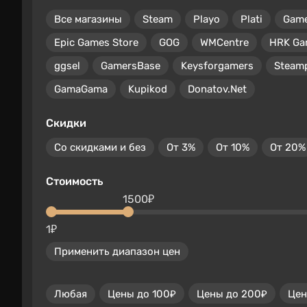
Все магазины
Steam
Playo
Plati
Gam
Epic Games Store
GOG
WMCentre
HRK Ga
ggsel
GamersBase
Keysforgamers
Steam
GamaGama
Kupikod
Donatov.Net
Скидки
Со скидками и без
От 3%
От 10%
От 20%
Стоимость
1500₽
1₽
Применить диапазон цен
Любая
Цены до 100₽
Цены до 200₽
Цен