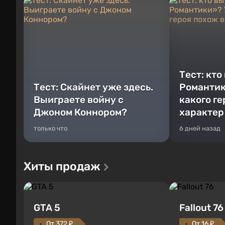
Тест: кто
Тест: Скайнет уже здесь.
Романтик
Выиграете войну с
какого г
Джоном Коннором?
характер
только что
6 дней назад
Хиты продаж
GTA 5
Fallout 76
От 372 ₽
От 16 ₽