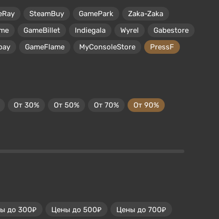
eRay
SteamBuy
GamePark
Zaka-Zaka
me
GameBillet
Indiegala
Wyrel
Gabestore
pay
GameFlame
MyConsoleStore
PressF
От 30%
От 50%
От 70%
От 90%
ы до 300₽
Цены до 500₽
Цены до 700₽