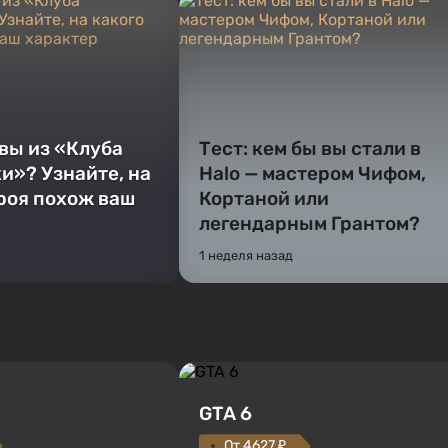
 вы из «Клуба
Тест: кем бы вы стали в
и»? Узнайте, на
Halo — мастером Чифом,
ероя похож ваш
Кортаной или
легендарным Грантом?
1 неделя назад
GTA 6
От 4627 ₽