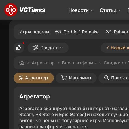
Новости
Статьи
Игры недели
Gothic 1 Remake
Palwor
Создать
⚡️ Новый 
Агрегатор
Все платформы
Скидки от
Агрегатор
Магазины
Поиск 
Агрегатор
Агрегатор сканирует десятки интернет-магази
Steam, PS Store и Epic Games) и находит лучши
выгодные цены на популярные игры. Используйт
разных платформ и так далее.