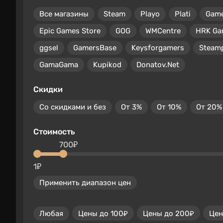
Все магазины
Steam
Playo
Plati
Gam
Epic Games Store
GOG
WMCentre
HRK Ga
ggsel
GamersBase
Keysforgamers
Steam
GamaGama
Kupikod
Donatov.Net
Скидки
Со скидками и без
От 3%
От 10%
От 20%
Стоимость
700₽
1₽
Применить диапазон цен
Любая
Цены до 100₽
Цены до 200₽
Цен