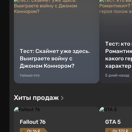
Тест: кто
Тест: Скайнет уже здесь.
Романтик
Выиграете войну с
какого г
Джоном Коннором?
характер
только что
5 дней назад
Хиты продаж
Fallout 76
GTA 5
От 16 ₽
От 372 ₽