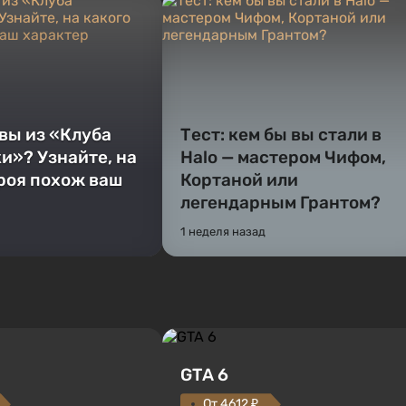
 вы из «Клуба
Тест: кем бы вы стали в
и»? Узнайте, на
Halo — мастером Чифом,
ероя похож ваш
Кортаной или
легендарным Грантом?
1 неделя назад
GTA 6
От 4612 ₽