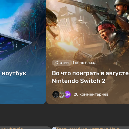
Статьи
1 день назад
т ноутбук
Во что поиграть в август
Nintendo Switch 2
20 комментариев