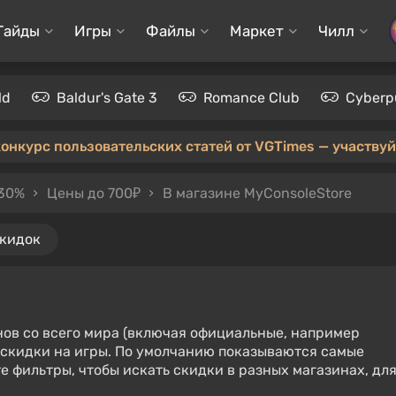
Гайды
Игры
Файлы
Маркет
Чилл
ld
Baldur's Gate 3
Romance Club
Cyberp
конкурс пользовательских статей от VGTimes — участвуйт
 30%
Цены до 700₽
В магазине MyConsoleStore
скидок
нов со всего мира (включая официальные, например
е скидки на игры. По умолчанию показываются самые
е фильтры, чтобы искать скидки в разных магазинах, дл