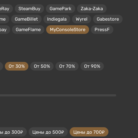
eRay
SteamBuy
GamePark
Zaka-Zaka
me
GameBillet
Indiegala
Wyrel
Gabestore
pay
GameFlame
MyConsoleStore
PressF
От 30%
От 50%
От 70%
От 90%
ы до 300₽
Цены до 500₽
Цены до 700₽