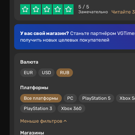
5
/ 5
Читайте 3
Замечательно
У вас свой магазин?
Станьте партнёром VGTimes
получить новых целевых покупателей
Валюта
EUR
USD
RUB
Платформы
Все платформы
PC
PlayStation 5
Xbox S
PlayStation 3
Xbox 360
Меньше фильтров
Магазины