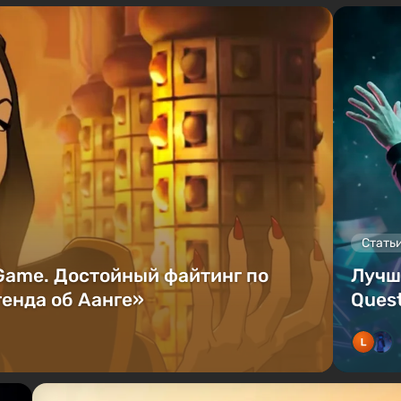
Стать
 Game. Достойный файтинг по
Лучш
енда об Аанге»
Quest