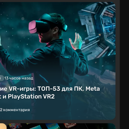
и
13 часов назад
ие VR-игры: ТОП-53 для ПК, Meta
 и PlayStation VR2
2 комментария