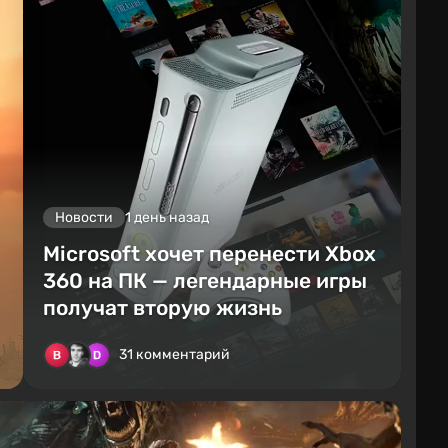
Новости
1 день назад
Microsoft хочет перенести Xbox
360 на ПК — легендарные игры
получат вторую жизнь
31 комментарий