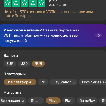
5
/ 5
Замечательно
Читайте 370 отзывов о VGTimes на независимом
сайте Trustpilot
У вас свой магазин?
Станьте партнёром
VGTimes, чтобы получить новых целевых
покупателей
Валюта
EUR
USD
RUB
Платформы
Все платформы
PC
PlayStation 5
Xbox Series X
Магазины
Все магазины
Steam
Playo
Plati
GameRay
S