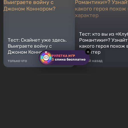
Тест: кто вы из «Клу
Тест: Скайнет уже здесь.
Романтики»? Узнайте
Выиграете войну с
какого героя похож 
Джоном Коннором?
характер
×
РУЛЕТКА ИГР
3
спина бесплатно
только что
5 дней назад
Хиты продаж
Fallout 76
GTA 5
От 16 ₽
От 372 ₽
Fallout 76 — новая игра во
Легендарное продолжение
вселенной Fallout, является
популярной серии Grand T
приквелом ко всем без
Auto. Местом действия ста