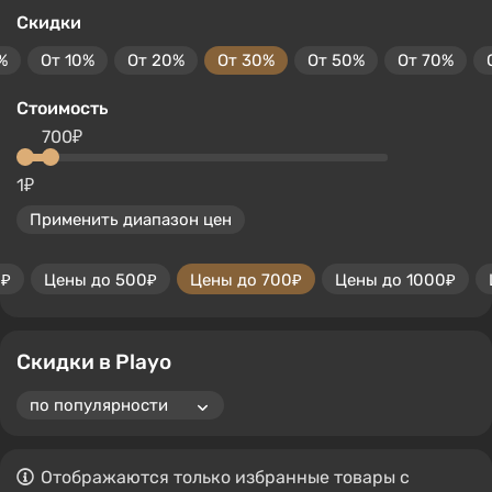
Скидки
%
От 10%
От 20%
От 30%
От 50%
От 70%
Стоимость
700₽
1₽
Применить диапазон цен
0₽
Цены до 500₽
Цены до 700₽
Цены до 1000₽
Скидки в Playo
Отображаются только избранные товары с