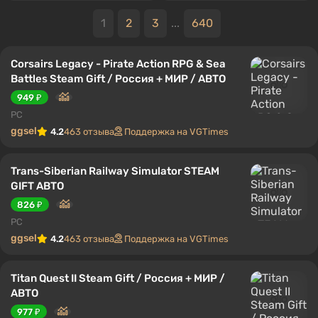
1
2
3
...
640
Corsairs Legacy - Pirate Action RPG & Sea
Battles Steam Gift / Россия + МИР / АВТО
949 ₽
PC
ggsel
4.2
463 отзыва
Поддержка на VGTimes
Trans-Siberian Railway Simulator STEAM
GIFT АВТО
826 ₽
PC
ggsel
4.2
463 отзыва
Поддержка на VGTimes
Titan Quest II Steam Gift / Россия + МИР /
АВТО
977 ₽