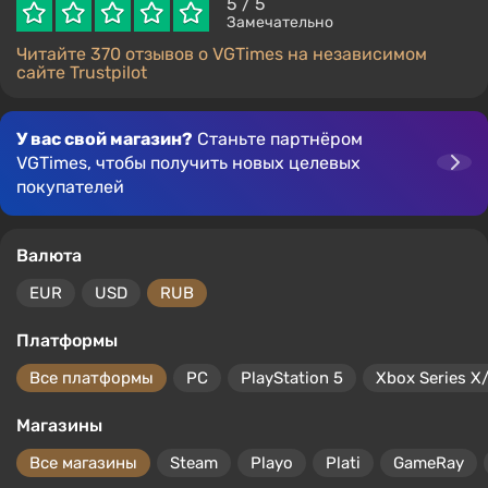
5
/ 5
Замечательно
Читайте 370 отзывов о VGTimes на независимом
сайте Trustpilot
У вас свой магазин?
Станьте партнёром
VGTimes, чтобы получить новых целевых
покупателей
Валюта
EUR
USD
RUB
Платформы
Все платформы
PC
PlayStation 5
Xbox Series X
Магазины
Все магазины
Steam
Playo
Plati
GameRay