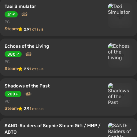
Taxi Simulator
51 ₽
PC
Steam
2.9
1 отзыв
Echoes of the Living
880 ₽
PC
Steam
2.9
1 отзыв
Shadows of the Past
200 ₽
PC
Steam
2.9
1 отзыв
SAND: Raiders of Sophie Steam Gift / МИР /
АВТО