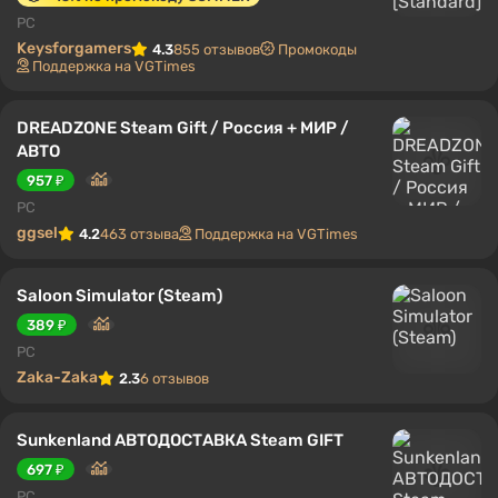
PC
Keysforgamers
4.3
855 отзывов
Промокоды
Поддержка на VGTimes
DREADZONE Steam Gift / Россия + МИР /
АВТО
957 ₽
PC
ggsel
4.2
463 отзыва
Поддержка на VGTimes
Saloon Simulator (Steam)
389 ₽
PC
Zaka-Zaka
2.3
6 отзывов
Sunkenland АВТОДОСТАВКА Steam GIFT
697 ₽
PC