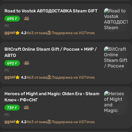
Road to Vostok АВТОДОСТАВКА Steam GIFT
695 ₽
PC
ggsel
4.2
463 отзыва
Поддержка на VGTimes
BitCraft Online Steam Gift / Россия + МИР /
АВТО
692 ₽
PC
ggsel
4.2
463 отзыва
Поддержка на VGTimes
Heroes of Might and Magic: Olden Era · Steam
Ключ · РФ+СНГ
739 ₽
PC
ggsel
4.2
463 отзыва
Поддержка на VGTimes