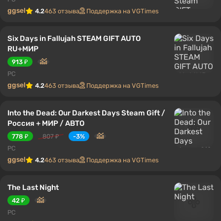
ggsel
4.2
463 отзыва
Поддержка на VGTimes
Six Days in Fallujah STEAM GIFT AUTO
RU+МИР
913 ₽
PC
ggsel
4.2
463 отзыва
Поддержка на VGTimes
Into the Dead: Our Darkest Days Steam Gift /
Россия + МИР / АВТО
778 ₽
807 ₽
-3%
PC
ggsel
4.2
463 отзыва
Поддержка на VGTimes
The Last Night
42 ₽
PC