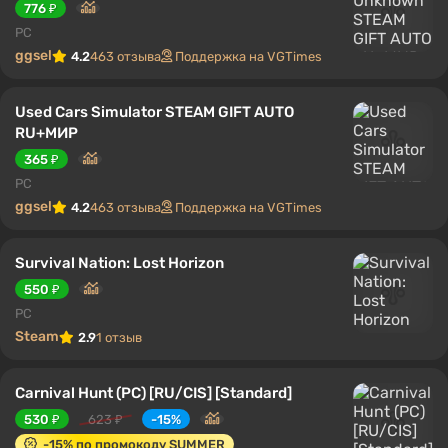
776 ₽
PC
ggsel
4.2
463 отзыва
Поддержка на VGTimes
Used Cars Simulator STEAM GIFT AUTO
RU+МИР
365 ₽
PC
ggsel
4.2
463 отзыва
Поддержка на VGTimes
Survival Nation: Lost Horizon
550 ₽
PC
Steam
2.9
1 отзыв
Carnival Hunt (PC) [RU/CIS] [Standard]
530 ₽
623 ₽
-15%
-15% по промокоду SUMMER