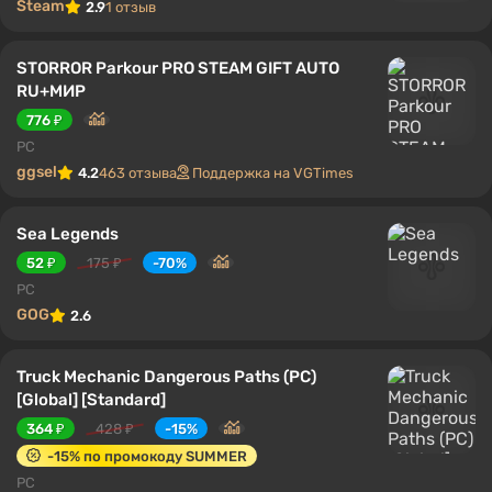
Steam
2.9
1 отзыв
STORROR Parkour PRO STEAM GIFT AUTO
RU+МИР
776 ₽
PC
ggsel
4.2
463 отзыва
Поддержка на VGTimes
Sea Legends
52 ₽
175 ₽
-70%
PC
GOG
2.6
Truck Mechanic Dangerous Paths (PC)
[Global] [Standard]
364 ₽
428 ₽
-15%
-15% по промокоду SUMMER
PC