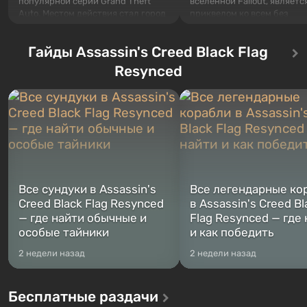
популярной серии Grand Theft
вселенной Fallout, являетс
Auto. Местом действия стал город
приквелом ко всем без
Лос-Сантос, полюбившийся ещё в
исключения частям серии.
Grand Theft Auto: San Andreas .
События начинаются с Уб
Гайды Assassin's Creed Black Flag
Впервые игра расскажет историю
76, первого среди построе
сразу трех персонажей: Майкла,
Оно же, по задумке специа
Resynced
Тревора и Франклина, между
Vault-Tec, должно открыть
которыми вы сможете
первым после того, как на
переключаться в любое время.
Америку упадут ядерные б
Жанр и...
Место действия Fallout...
Все сундуки в Assassin's
Все легендарные ко
Creed Black Flag Resynced
в Assassin's Creed Bl
— где найти обычные и
Flag Resynced — где
особые тайники
и как победить
2 недели назад
2 недели назад
Бесплатные раздачи