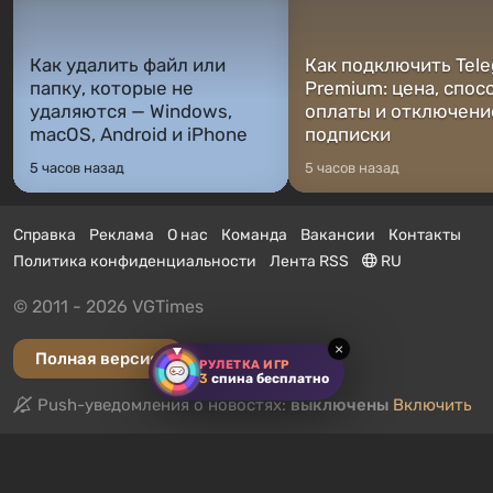
Как удалить файл или
Как подключить Tel
папку, которые не
Premium: цена, спос
удаляются — Windows,
оплаты и отключени
macOS, Android и iPhone
подписки
5 часов назад
5 часов назад
Справка
Реклама
О нас
Команда
Вакансии
Контакты
Политика конфиденциальности
Лента RSS
RU
© 2011 - 2026 VGTimes
×
Полная версия
РУЛЕТКА ИГР
3
спина бесплатно
Push-уведомления о новостях:
выключены
Включить