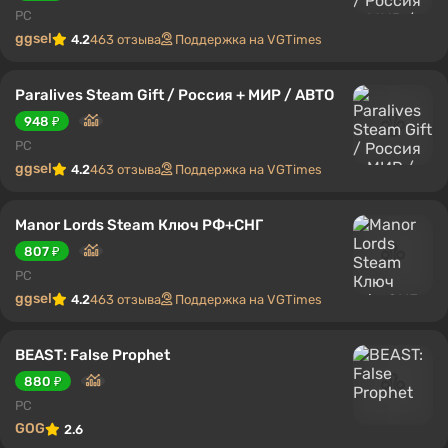
PC
ggsel
4.2
463 отзыва
Поддержка на VGTimes
Paralives Steam Gift / Россия + МИР / АВТО
948 ₽
PC
ggsel
4.2
463 отзыва
Поддержка на VGTimes
Manor Lords Steam Ключ РФ+СНГ
807 ₽
PC
ggsel
4.2
463 отзыва
Поддержка на VGTimes
BEAST: False Prophet
880 ₽
PC
GOG
2.6