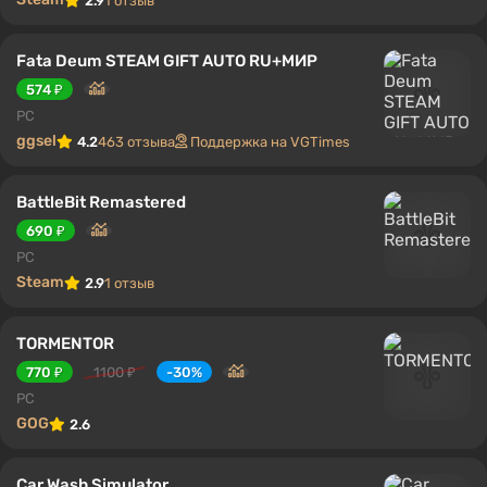
2.9
1 отзыв
Fata Deum STEAM GIFT AUTO RU+МИР
574 ₽
PC
ggsel
4.2
463 отзыва
Поддержка на VGTimes
BattleBit Remastered
690 ₽
PC
Steam
2.9
1 отзыв
TORMENTOR
770 ₽
1100 ₽
-30%
PC
GOG
2.6
Car Wash Simulator