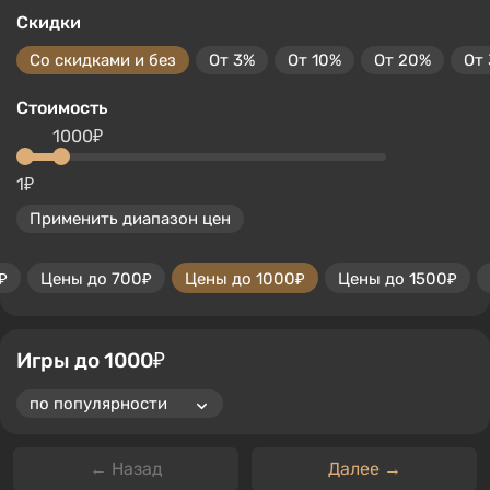
Скидки
Со скидками и без
От 3%
От 10%
От 20%
От
Стоимость
1000₽
1₽
Применить диапазон цен
₽
Цены до 700₽
Цены до 1000₽
Цены до 1500₽
Игры до 1000₽
← Назад
Далее →