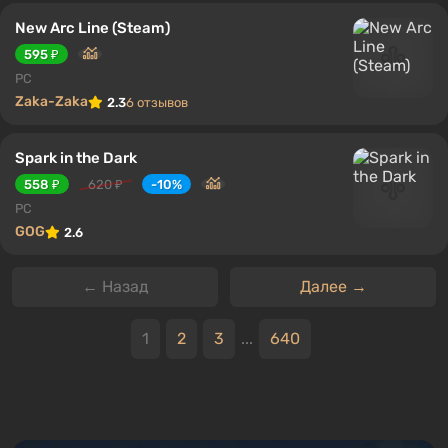
New Arc Line (Steam)
595 ₽
PC
Zaka-Zaka
2.3
6 отзывов
Spark in the Dark
558 ₽
620 ₽
-10%
PC
GOG
2.6
← Назад
Далее →
1
2
3
...
640