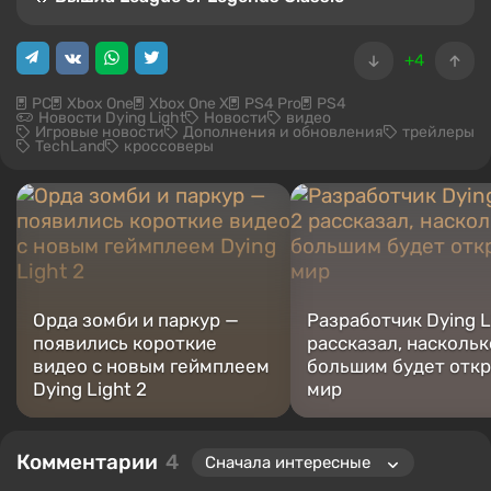
+4
PC
Xbox One
Xbox One X
PS4 Pro
PS4
Новости Dying Light
Новости
видео
Игровые новости
Дополнения и обновления
трейлеры
TechLand
кроссоверы
Орда зомби и паркур —
Разработчик Dying L
появились короткие
рассказал, наскольк
видео с новым геймплеем
большим будет отк
Dying Light 2
мир
Комментарии
4