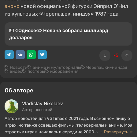
анонс
новой официальной фигурки Эйприл О'Нил
из культовых «Черепашек-ниндзя» 1987 года.
💵 «Одиссея» Нолана собрала миллиард
долларов
-5
Новости
аниме и мультсериалы
Черепашки-ниндзя
видео
постеры
изображения
Об авторе
Vladislav Nikolaev
Автор новостей
Автор новостей для VGTimes с 2021 года. В основном пишу о
играх, но также освещаю фильмы, телесериалы и аниме. Моя
страсть к играм началась в середине 2000-х. Я в основном
...
Развернуть