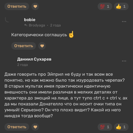
Ответить
1
1
bobie
Brodyaga
2 года
Категорически соглашусь
Ответить
Даниил Сухарев
2 года
Даже говорить про Эйприл не буду и так всем все
понятно, но как можно было так изуродовать черепах?
В старых мультах имея практически идентичную
внешность они имели различая в мелких деталях от
характера до эмоций на лице, а тут тупо ctrt c + ctrl v, ах
да мы показали Донателло что он носит очки типа он
умный! Серьезно? Он что плохо видит? Какой из него
ниндзя тогда вообще?
Ответить
1
1