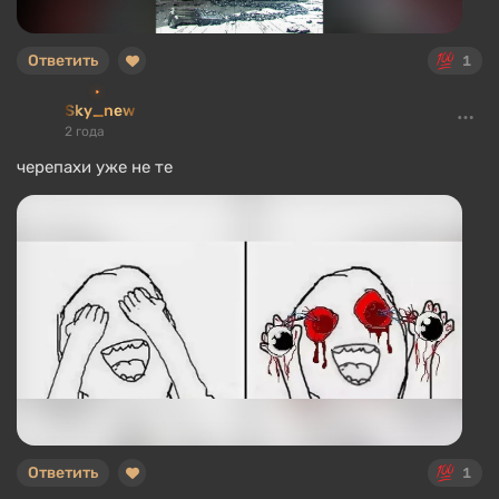
Ответить
1
Sky_new
2 года
черепахи уже не те
Ответить
1