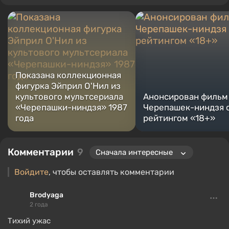
играю на ПК, и особенно люблю RPG и шутеры. Некоторые из
моих любимых игр всех времен включают Fallout, Borderlands
и The Witcher.
Показана коллекционная
фигурка Эйприл О'Нил из
культового мультсериала
Анонсирован фильм
«Черепашки-ниндзя» 1987
Черепашек-ниндзя 
года
рейтингом «18+»
Комментарии
9
Войдите
, чтобы оставлять комментарии
Brodyaga
2 года
Тихий ужас