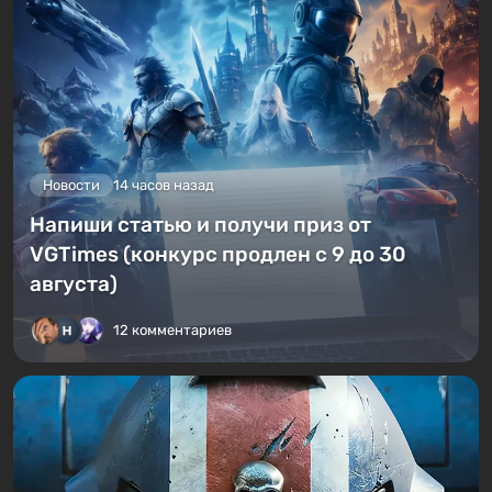
Новости
14 часов назад
Напиши статью и получи приз от
VGTimes (конкурс продлен с 9 до 30
августа)
12 комментариев