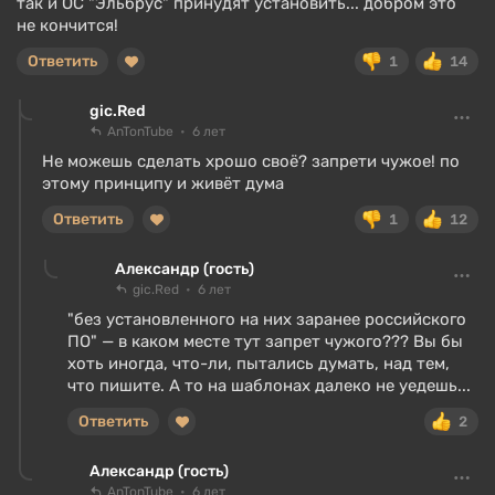
так и ОС "Эльбрус" принудят установить... добром это
не кончится!
Ответить
1
14
gic.Red
AnTonTube
6 лет
Не можешь сделать хрошо своё? запрети чужое! по
этому принципу и живёт дума
Ответить
1
12
Александр (гость)
gic.Red
6 лет
"без установленного на них заранее российского
ПО" — в каком месте тут запрет чужого??? Вы бы
хоть иногда, что-ли, пытались думать, над тем,
что пишите. А то на шаблонах далеко не уедешь...
Ответить
2
Александр (гость)
AnTonTube
6 лет