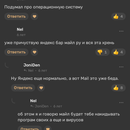
Подумал про операционную систему
Ответить
4
Nel
6 лет
уже причуствую яндекс бар майл ру и вся эта хрень
Ответить
1
4
JoniDen
Nel
6 лет
Ну Яндекс еще нормально, а вот Mail это уже беда.
Ответить
8
Nel
JoniDen
6 лет
об этом я и говорю майл будет тебе накидывать
програм своих а еще и вирусов
Ответить