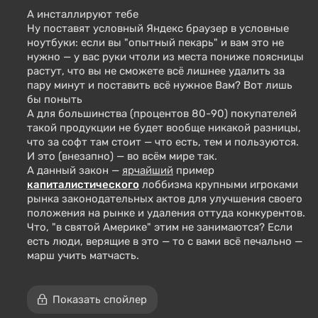
А инсталлируют тебе
Ну поставят условный Яндекс браузер в условные
ноутбуки: если вы "опытный пекарь" и вам это не
нужно — у вас руки чтоли из места пониже поясницы
растут, что вы не сможете всё лишнее удалить за
пару минут и поставить всё нужное Вам? Вот лишь
бы поныть
А для большинства (процентов 80-90) покупателей
такой продукции не будет вообще никакой разницы,
что за софт там стоит — что есть, тем и пользуются.
И это (внезапно) — во всём мире так.
А данный закон —
ярчайший
пример
капиталистического
лоббизма крупными игроками
рынка законодательных актов для улучшения своего
положения на рынке и удаления оттуда конкурентов.
Что, "в святой Америке" этим не занимаются? Если
есть люди, верящие в это — то с вами всё печально —
марш учить матчасть.
Показать спойлер