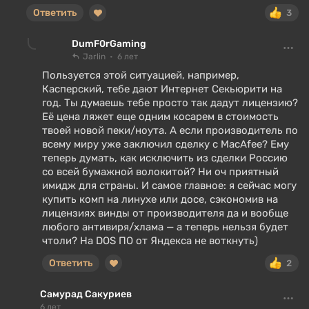
Ответить
3
DumF0rGaming
Jarlin
6 лет
Пользуется этой ситуацией, например,
Касперский, тебе дают Интернет Секьюрити на
год. Ты думаешь тебе просто так дадут лицензию?
Её цена ляжет еще одним косарем в стоимость
твоей новой пеки/ноута. А если производитель по
всему миру уже заключил сделку с MacAfee? Ему
теперь думать, как исключить из сделки Россию
со всей бумажной волокитой? Ни оч приятный
имидж для страны. И самое главное: я сейчас могу
купить комп на линухе или досе, сэкономив на
лицензиях винды от производителя да и вообще
любого антивиря/хлама — а теперь нельзя будет
чтоли? На DOS ПО от Яндекса не воткнуть)
Ответить
2
Самурад Сакуриев
6 лет