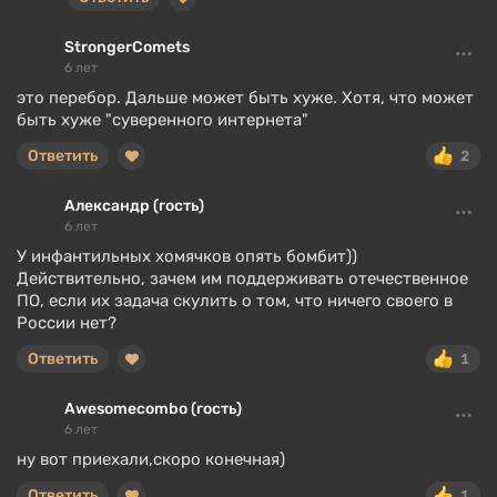
StrongerComets
6 лет
это перебор. Дальше может быть хуже. Хотя, что может
быть хуже "суверенного интернета"
Ответить
2
Александр (гость)
6 лет
У инфантильных хомячков опять бомбит))
Действительно, зачем им поддерживать отечественное
ПО, если их задача скулить о том, что ничего своего в
России нет?
Ответить
1
Awesomecombo (гость)
6 лет
ну вот приехали,скоро конечная)
Ответить
1