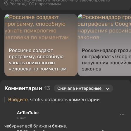
Новости
Железо и технологии
законопроекты
Россия
ОС и программы
Россияне создают
Роскомнадзор грози
программу, способную
оштрафовать Google
узнать психологию
нарушения российс
человека по комментам
законов
Комментарии
13
Войдите
, чтобы оставлять комментарии
AnTonTube
6 лет
чебурнет всё ближе и ближе.