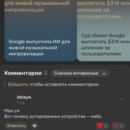
нюансах аудиотехнологий, а любовь к электроники
подтолкнула к изучению начинки PC, поэтому я всегда
нахожусь в поиске чего-то нового и интересного в области
игрового оборудования.
Суд обязал Google
Google выпустила ИИ для
выплатить $314 млн
живой музыкальной
шпионаж за
импровизации
пользователями
Комментарии
3
Войдите
, чтобы оставлять комментарии
ithitym
1 год
Мда уж
Вот почему рутированные устройства — имба
Ответить
1
1