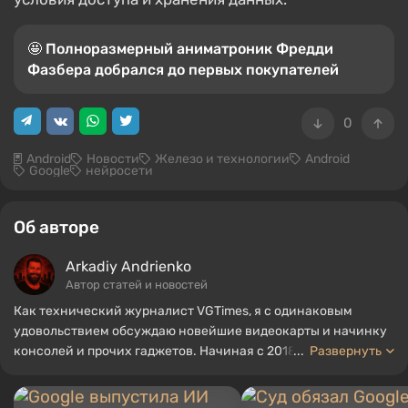
🤩 Полноразмерный аниматроник Фредди
Фазбера добрался до первых покупателей
0
Android
Новости
Железо и технологии
Android
Google
нейросети
Об авторе
Arkadiy Andrienko
Автор статей и новостей
Как технический журналист VGTimes, я с одинаковым
удовольствием обсуждаю новейшие видеокарты и начинку
консолей и прочих гаджетов. Начиная с 2018 года пишу об
...
Развернуть
играх и оборудовании, мой опыт работы в области
звукорежиссуры позволил мне хорошо разбираться в