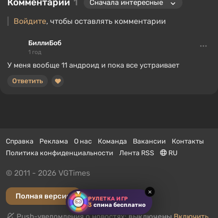
Комментарии
1
Войдите
, чтобы оставлять комментарии
БиллиБоб
1 год
У меня вообще 11 андроид и пока все устраивает
Ответить
Справка
Реклама
О нас
Команда
Вакансии
Контакты
Политика конфиденциальности
Лента RSS
RU
© 2011 - 2026 VGTimes
×
Полная версия
РУЛЕТКА ИГР
3
спина бесплатно
Push-уведомления о новостях:
выключены
Включить