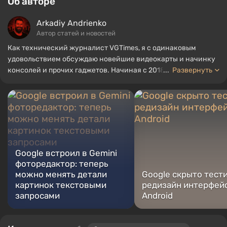
Об авторе
Arkadiy Andrienko
Автор статей и новостей
Как технический журналист VGTimes, я с одинаковым
удовольствием обсуждаю новейшие видеокарты и начинку
консолей и прочих гаджетов. Начиная с 2018 года пишу об
...
Развернуть
играх и оборудовании, мой опыт работы в области
звукорежиссуры позволил мне хорошо разбираться в
нюансах аудиотехнологий, а любовь к электроники
подтолкнула к изучению начинки PC, поэтому я всегда
нахожусь в поиске чего-то нового и интересного в области
игрового оборудования.
Google встроил в Gemini
фоторедактор: теперь
можно менять детали
Google скрыто тест
картинок текстовыми
редизайн интерфейс
запросами
Android