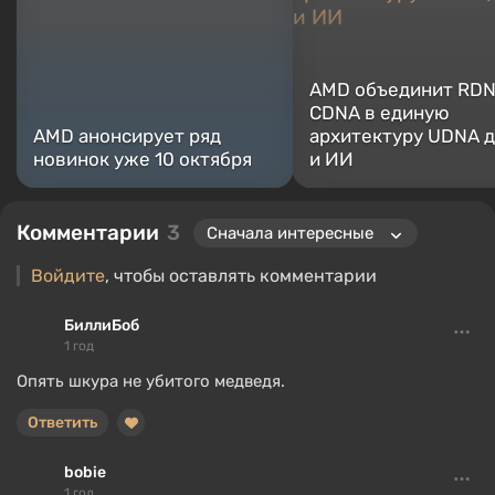
нахожусь в поиске чего-то нового и интересного в области
игрового оборудования.
AMD объединит RDN
CDNA в единую
AMD анонсирует ряд
архитектуру UDNA д
новинок уже 10 октября
и ИИ
Комментарии
3
Войдите
, чтобы оставлять комментарии
БиллиБоб
1 год
Опять шкура не убитого медведя.
Ответить
bobie
1 год