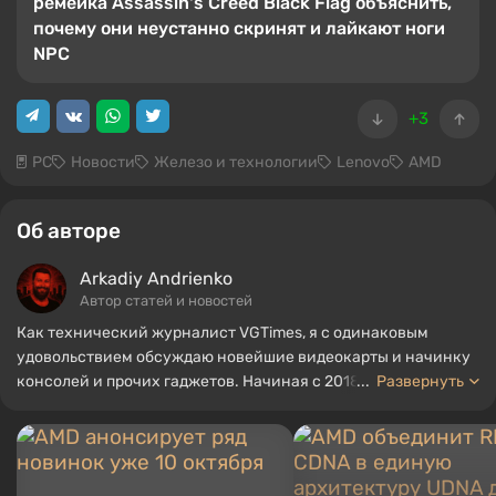
ремейка Assassin's Creed Black Flag объяснить,
почему они неустанно скринят и лайкают ноги
NPC
+3
PC
Новости
Железо и технологии
Lenovo
AMD
Об авторе
Arkadiy Andrienko
Автор статей и новостей
Как технический журналист VGTimes, я с одинаковым
удовольствием обсуждаю новейшие видеокарты и начинку
консолей и прочих гаджетов. Начиная с 2018 года пишу об
...
Развернуть
играх и оборудовании, мой опыт работы в области
звукорежиссуры позволил мне хорошо разбираться в
нюансах аудиотехнологий, а любовь к электроники
подтолкнула к изучению начинки PC, поэтому я всегда