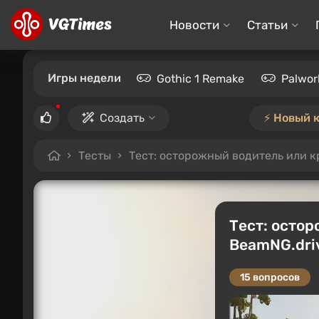
Новости
Статьи
Игры недели
Gothic 1 Remake
Palwor
Создать
⚡️ Новый 
Тесты
Тест: осторожный водитель или к
Тест: остор
BeamNG.dri
15 вопросов