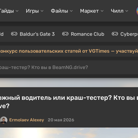
Гайды
Игры
Файлы
Маркет
Чилл
ld
Baldur's Gate 3
Romance Club
Cyberp
конкурс пользовательских статей от VGTimes — участвуйт
раш-тестер? Кто вы в BeamNG.drive?
ожный водитель или краш-тестер? Кто вы 
ve?
Ermolaev Alexey
20 мая 2026