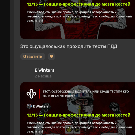
Это ощущалось,как проходить тесты ПДД
Ответить
E Winters
2 месяца