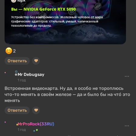
2
Ответить
Mr Debugsay
1 год
Встроенная видеокарта. Ну да, я особо не тороплюсь
что-то менять в своём железе — да и было бы на что́ это
менять
Ответить
MrProRock(33RU)
1 год