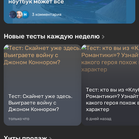
ноутбук может всё
3 комментария
Новые тесты каждую неделю
Тест: кто вы из «Клу
Тест: Скайнет уже здесь.
Романтики»? Узнайте
Выиграете войну с
какого героя похож 
Джоном Коннором?
характер
только что
6 дней назад
Хиты продаж