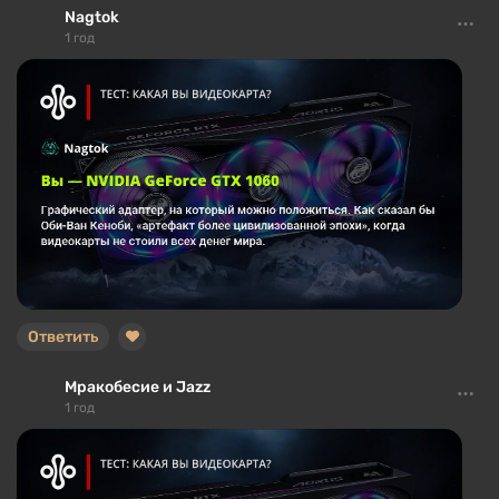
Nagtok
1 год
Ответить
Мракобесие и Jazz
1 год