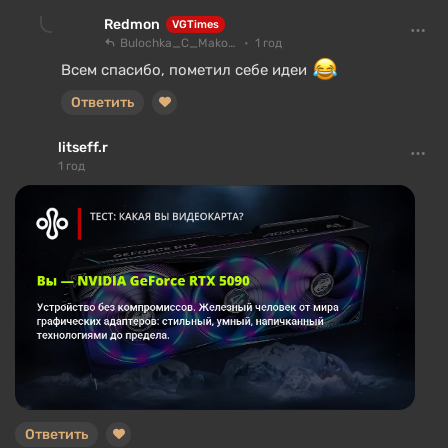
Redmon
VGTimes
Bulochka_C_Makom
1 год
Всем спасибо, пометил себе идеи
Ответить
litseff.r
1 год
Ответить