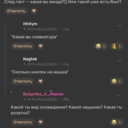
След.тест — какая вы винда?)) Или такой уже есть/был?
Ответить
ithitym
MrProRock(33RU)
1 год
"Какая вы клавиатура"
Ответить
1
1
Nagtok
MrProRock(33RU)
1 год
"Сколько кнопок на мышке"
Ответить
1
Bulochka_C_Makom
MrProRock(33RU)
1 год
Какой ты вид охлаждения? Какой наушник? Какая ты
розетка?
Ответить
1