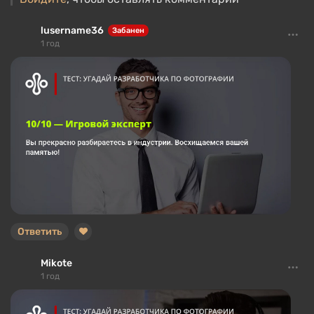
lusername36
Забанен
1 год
Ответить
Mikote
1 год