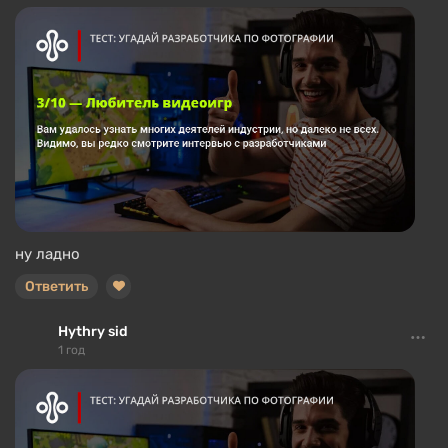
ну ладно
Ответить
Hythry sid
1 год