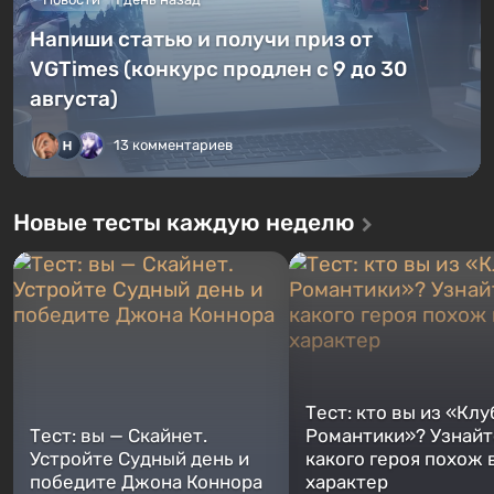
Напиши статью и получи приз от
VGTimes (конкурс продлен с 9 до 30
августа)
13 комментариев
Новые тесты каждую неделю
Тест: кто вы из «Клу
Тест: вы — Скайнет.
Романтики»? Узнайте
Устройте Судный день и
какого героя похож 
победите Джона Коннора
характер