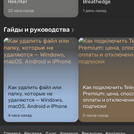
ReEnter
Breathedge
22 часа назад
1 день назад
Гайды и руководства
Как удалить файл или
Как подключить Tel
папку, которые не
Premium: цена, спос
удаляются — Windows,
оплаты и отключени
macOS, Android и iPhone
подписки
4 часа назад
5 часов назад
Справка
Реклама
О нас
Команда
Вакансии
Контакты