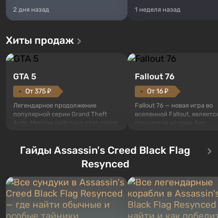
2 дня назад
1 неделя назад
Хиты продаж
GTA 5
Fallout 76
От 375 ₽
От 16 ₽
Легендарное продолжение
Fallout 76 — новая игра во
популярной серии Grand Theft
вселенной Fallout, являетс
Auto. Местом действия стал город
приквелом ко всем без
Лос-Сантос, полюбившийся ещё в
исключения частям серии.
Grand Theft Auto: San Andreas .
События начинаются с Уб
Гайды Assassin's Creed Black Flag
Впервые игра расскажет историю
76, первого среди построе
сразу трех персонажей: Майкла,
Оно же, по задумке специа
Resynced
Тревора и Франклина, между
Vault-Tec, должно открыть
которыми вы сможете
первым после того, как на
переключаться в любое время.
Америку упадут ядерные б
Жанр и...
Место действия Fallout...