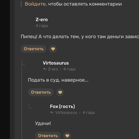
Войдите
, чтобы оставлять комментарии
Z-ero
4 года
Пипец! А что делать тем, у кого там деньги зави
Ответить
Virtosaurus
Z-ero
4 года
Подать в суд, наверное...
Ответить
Fox (гость)
Virtosaurus
4 года
Удачи!
Ответить