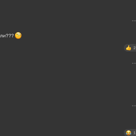
сли???
2
1