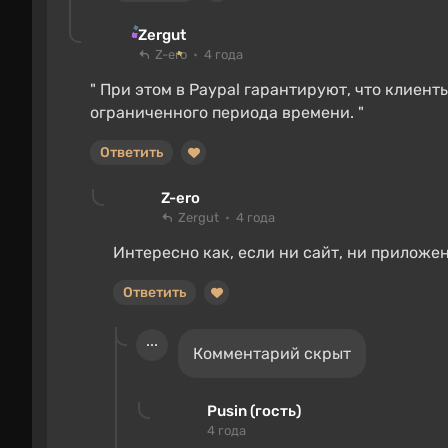
Zergut
Z-ero
4 года
" При этом в Paypal гарантируют, что клиент
ограниченного периода времени. "
Ответить
Z-ero
Zergut
4 года
Интересно как, если ни сайт, ни приложе
Ответить
Комментарий скрыт
Pusin (гость)
4 года