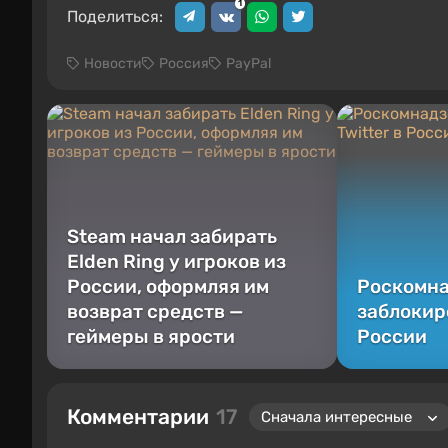
1
Поделиться:
Новости
Россия
PayPal
Steam начал забирать
Elden Ring у игроков из
России, оформляя им
Роскомн
возврат средств —
заблокиро
геймеры в ярости
России
Комментарии
17