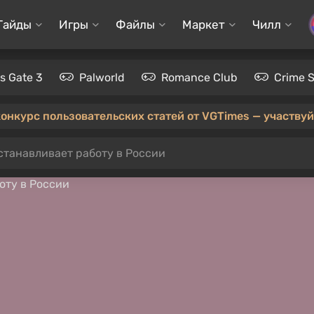
Гайды
Игры
Файлы
Маркет
Чилл
's Gate 3
Palworld
Romance Club
Crime 
конкурс пользовательских статей от VGTimes — участвуйт
станавливает работу в России