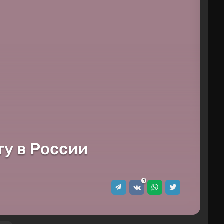
ту в России
1