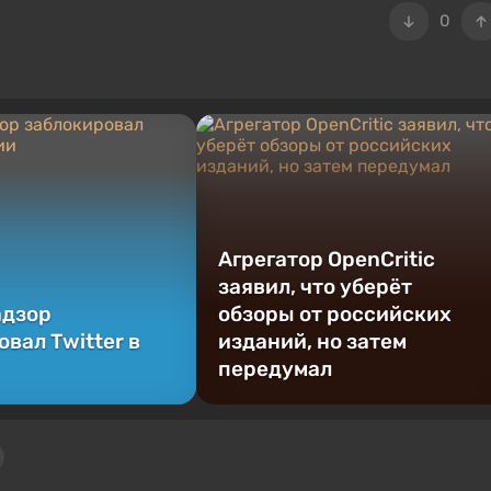
0
Агрегатор OpenCritic
заявил, что уберёт
адзор
обзоры от российских
вал Twitter в
изданий, но затем
передумал