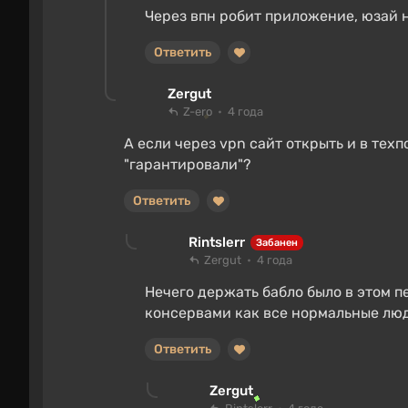
Через впн робит приложение, юзай 
Ответить
Zergut
Z-ero
4 года
А если через vpn сайт открыть и в тех
"гарантировали"?
Ответить
Rintslerr
Забанен
Zergut
4 года
Нечего держать бабло было в этом п
консервами как все нормальные лю
Ответить
Zergut