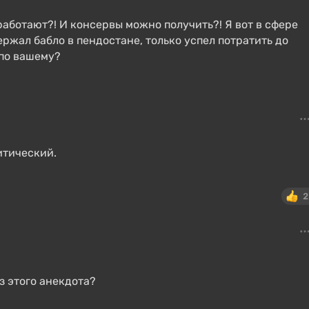
 работают?! И консервы можно получить?! Я вот в сфере
ржал бабло в пендостане, только успел потратить до
 по вашему?
итический.
2
з этого анекдота?