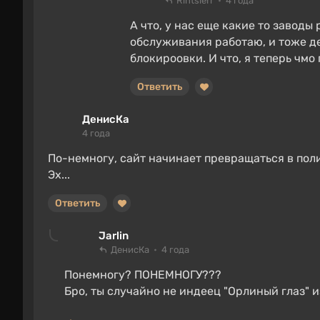
Rintslerr
4 года
А что, у нас еще какие то заводы
обслуживания работаю, и тоже де
блокироовки. И что, я теперь чмо
Ответить
ДенисКа
4 года
По-немногу, сайт начинает превращаться в пол
Эх...
Ответить
Jarlin
ДенисКа
4 года
Понемногу? ПОНЕМНОГУ???
Бро, ты случайно не индеец "Орлиный глаз" и