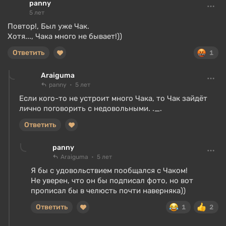
panny
5 лет
Повтор!, Был уже Чак.
Хотя..., Чака много не бывает!))
Ответить
1
Araiguma
panny
5 лет
Если кого-то не устроит много Чака, то Чак зайдёт
лично поговорить с недовольными. ._.
Ответить
panny
Araiguma
5 лет
Я бы с удовольствием пообщался с Чаком!
Не уверен, что он бы подписал фото, но вот
прописал бы в челюсть почти наверняка))
Ответить
1
2