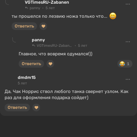
VGTimesRU-Zabanen
panny
5 лет
ты прошелся по лезвию ножа только что...
Ответить
panny
VGTimesRU-Zabanen
5 лет
Главное, что вовремя одумался!))
Ответить
1
dmdm15
5 лет
Да, Чак Норрис ствол любого танка свернет узлом. Как
раз для оформления подарка сойдет)
Ответить