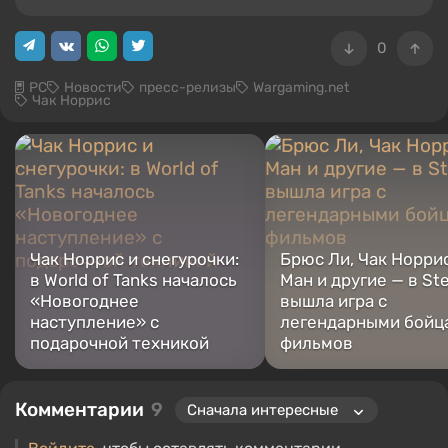
0
PC
Новости
пресс-релизы
Wargaming.net
Чак Норрис
Чак Норрис и снегурочки:
Брюс Ли, Чак Норрис
в World of Tanks началось
Ман и другие — в St
«Новогоднее
вышла игра с
наступление» с
легендарными бойц
подарочной техникой
фильмов
Комментарии
9