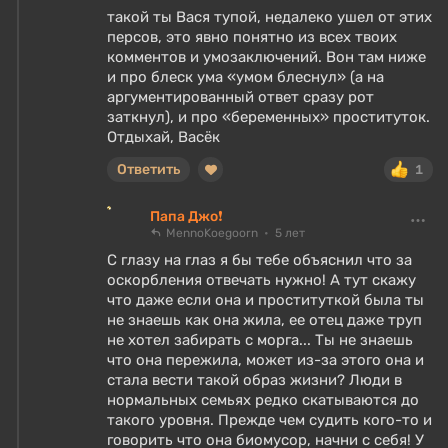
такой ты Вася тупой, недалеко ушел от этих
персов, это явно понятно из всех твоих
комментов и умозаключений. Вон там ниже
и про блеск ума «умом блеснул» (а на
аргументированный ответ сразу рот
заткнул), и про «беременных» проституток.
Отдыхай, Васёк
Ответить
1
Папа Джо❗
MennoKoegoorn
5 лет
С глазу на глаз я бы тебе объяснил что за
оскорбления отвечать нужно! А тут скажу
что даже если она и проституткой была ты
не знаешь как она жила, ее отец даже труп
не хотел забирать с морга... Ты не знаешь
что она пережила, может из-за этого она и
стала вести такой образ жизни? Люди в
нормальных семьях редко скатываются до
такого уровня. Прежде чем судить кого-то и
говорить что она биомусор, начни с себя! У