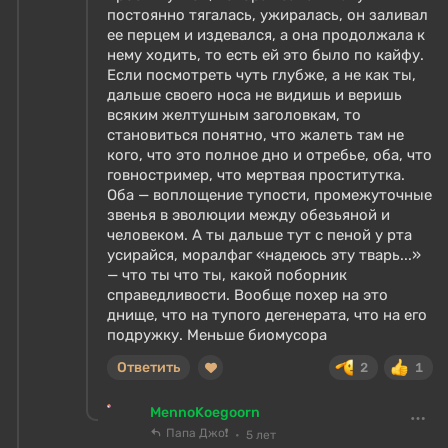
постоянно тягалась, ужиралась, он заливал
ее перцем и издевался, а она продолжала к
нему ходить, то есть ей это было по кайфу.
Если посмотреть чуть глубже, а не как ты,
дальше своего носа не видишь и веришь
всяким желтушным заголовкам, то
становиться понятно, что жалеть там не
кого, что это полное дно и отребье, оба, что
говностример, что мертвая проститутка.
Оба — воплощение тупости, промежуточные
звенья в эволюции между обезьяной и
человеком. А ты дальше тут с пеной у рта
усирайся, моралфаг «надеюсь эту тварь...»
— что ты что ты, какой поборник
справедливости. Вообще похер на это
днище, что на тупого дегенерата, что на его
подружку. Меньше биомусора
Ответить
2
1
MennoKoegoorn
Папа Джо❗
5 лет