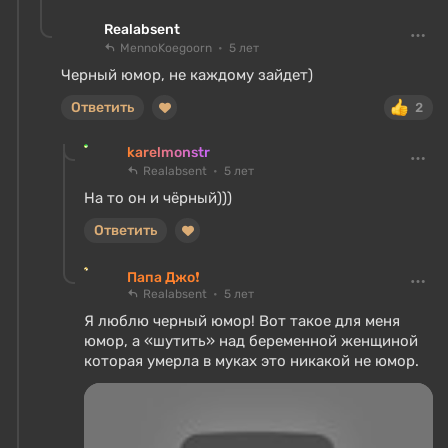
Realabsent
MennoKoegoorn
5 лет
Черный юмор, не каждому зайдет)
Ответить
2
karelmonstr
Realabsent
5 лет
На то он и чёрный)))
Ответить
Папа Джо❗
Realabsent
5 лет
Я люблю черный юмор! Вот такое для меня
юмор, а «шутить» над беременной женщиной
которая умерла в муках это никакой не юмор.