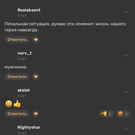
Realabsent
5 лет
Печальная ситуация, думаю это изменит жизнь нашего
героя навсегда.
Ответить
nerv_t
5 лет
мужчинка
Ответить
skelet
5 лет
Ответить
1
1
Nightyshar
5 лет