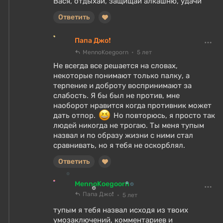
Вася, отдыхай, защищай алкашню, удачи
Ответить
Папа Джо❗
MennoKoegoorn
5 лет
Не всегда все решается на словах,
некоторые понимают только палку, а
терпение и доброту воспринимают за
слабость. Я бы был не против, мне
наоборот нравится когда противник может
дать отпор.
Но повторюсь, я просто так
людей никогда не трогаю. Ты меня тупым
назвал и по образу жизни с ними стал
сравнивать, но я тебя не оскорблял.
Ответить
MennoKoegoorn
Папа Джо❗
5 лет
тупым я тебя назвал исходя из твоих
умозаключений, комментариев и