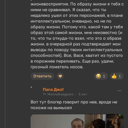
жизневосприятия. По образу жизни я тебя с
ними не сравнивал. Я сказал, что ты
недалеко ушел от этих персонажей, в плане
интеллектуальном, очевидно, но не по
образу жизни. Потому что, какой там у тебя
образ этой самой жизни, мне неизвестно (и
то, что ты откуда-то взял, что это о образе
жизни, в очередной раз подтверждает мои
выводы по поводу твоих интеллектуальных
способностей). Все, Вася, хватит из пустого
в порожнее переливать. Еще раз, удачи,
грозный ломатель носов.
Ответить
1
1
Папа Джо❗
MennoKoegoorn
5 лет
Вот тут блогер говорит про нее, вроде не
похоже на вымысел