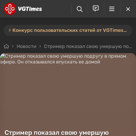
⚡️ Конкурс пользовательских статей от VGTimes продлён — участвуйте тут ⚡️
Новости
Стример показал свою умершую подругу в прямом эфире. Он отказывался впускать ее домой
Стример показал свою умершую