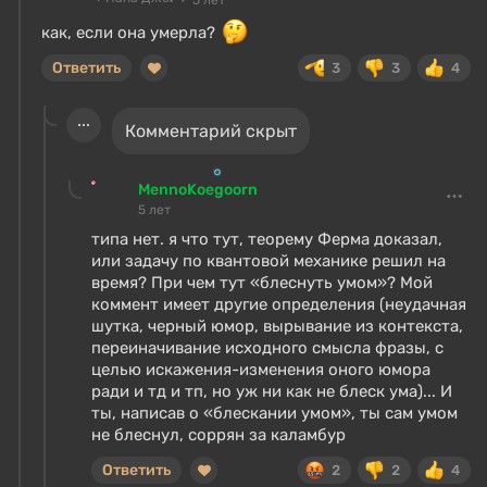
как, если она умерла?
Ответить
3
3
4
Комментарий скрыт
MennoKoegoorn
5 лет
типа нет. я что тут, теорему Ферма доказал,
или задачу по квантовой механике решил на
время? При чем тут «блеснуть умом»? Мой
коммент имеет другие определения (неудачная
шутка, черный юмор, вырывание из контекста,
переиначивание исходного смысла фразы, с
целью искажения-изменения оного юмора
ради и тд и тп, но уж ни как не блеск ума)... И
ты, написав о «блескании умом», ты сам умом
не блеснул, соррян за каламбур
Ответить
2
2
4