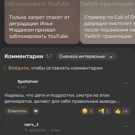
Только запрет спасет от
Стример по Call of D
деградации: Илья
разрядил пистолет 
Мэддисон призвал
после поражения на
заблокировать YouTube
Twitch-трансляции
Комментарии
57
Войдите
, чтобы оставлять комментарии
Spotsilver
5 лет
Надеюсь, что дети и подростки, смотря на этих
дегенератов, делают для себя правильные выводы...
Ответить
2
1
14
nerv_t
Spotsilver
5 лет