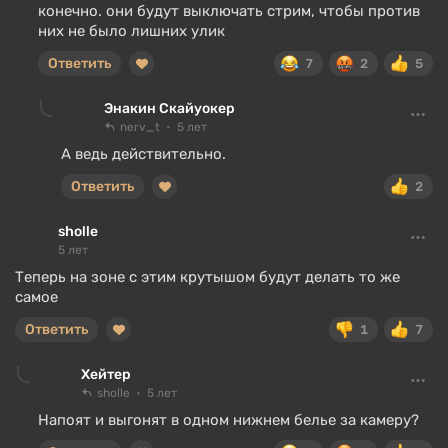
конечно. они будут выключать стрим, чтобы против
них не было лишних улик
Ответить
7
2
5
Энакин Скайуокер
nerv_t
5 лет
А ведь действительно.
Ответить
2
sholle
5 лет
Теперь на зоне с этим крутышом будут делать то же
самое
Ответить
1
7
Хейтер
sholle
5 лет
Напоят и выгонят в одном нижнем белье за камеру?