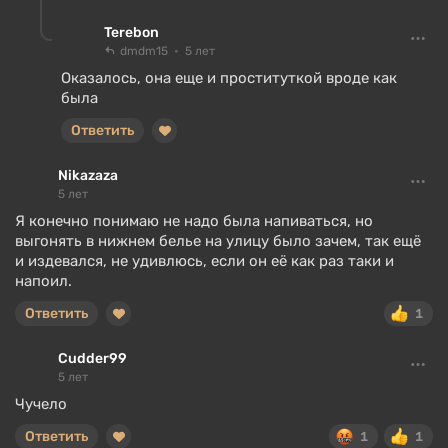
Terebon
dmdm15
5 лет
Оказалось, она еще и проституткой вроде как
была
Ответить
Nikazaza
5 лет
Я конечно понимаю не надо была напиваться, но
выгонять в нижнем белье на улицу было зачем, так ещё
и издевался, не удивлюсь, если он её как раз таки и
напоил.
Ответить
1
Cudder99
5 лет
Чучело
Ответить
1
1