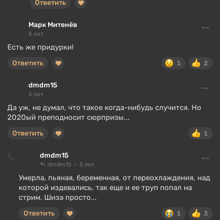
Ответить
Марк Митенёв
5 лет
Есть же придурки!
Ответить
1
2
dmdm15
5 лет
Да уж, не думал, что такое когда-нибудь случится. Но
2020ый преподносит сюрпризы...
Ответить
1
dmdm15
dmdm15
5 лет
Умерла, пьяная, беременная, от переохлаждения, над
которой издевались, так еще и ее труп попал на
стрим. Шиза просто...
Ответить
1
3