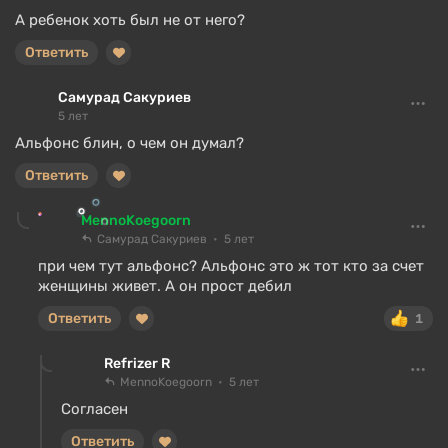
А ребенок хоть был не от него?
Ответить
Самурад Сакуриев
5 лет
Альфонс блин, о чем он думал?
Ответить
MennoKoegoorn
Самурад Сакуриев
5 лет
при чем тут альфонс? Альфонс это ж тот кто за счет
женщины живет. А он прост дебил
Ответить
1
Refrizer R
MennoKoegoorn
5 лет
Согласен
Ответить