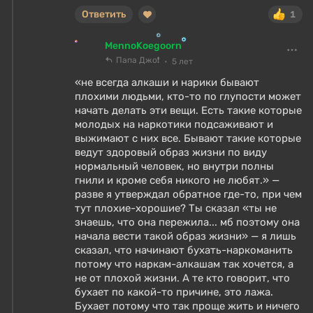
Ответить
1
MennoKoegoorn
Папа Джо❗
5 лет
«не всегда алкаши и нарики бывают
плохими людьми, кто-то по глупости может
начать делать эти вещи. Есть такие которые
молодых на наркотики подсаживают и
выжимают с них все. Бывают такие которые
ведут здоровый образ жизни по виду
нормальный человек, но внутри полны
гнили и кроме себя никого не любят.» —
разве я утверждал обратное где-то, при чем
тут плохие-хорошие? Ты сказал «ты не
знаешь, что она пережила... мб поэтому она
начала вести такой образ жизни» — я лишь
сказал, что начинают бухать-наркоманить
потому что наркам-алкашам так хочется, а
не от плохой жизни. А те кто говорит, что
бухает по какой-то причине, это лажа.
Бухает потому что так проще жить и ничего