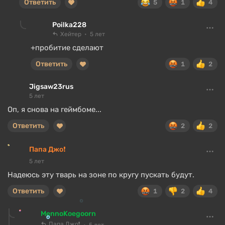
Ответить
5
1
4
Poilka228
Хейтер
5 лет
+пробитие сделают
Ответить
1
2
Jigsaw23rus
5 лет
Оп, я снова на геймбоме...
Ответить
2
2
Папа Джо❗
5 лет
Надеюсь эту тварь на зоне по кругу пускать будут.
Ответить
1
2
4
MennoKoegoorn
Папа Джо❗
5 лет