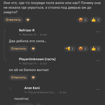
Они что, где-то посреди поля жили или как? Почему она
не искала где укрыться, а стояла под дверью аж до
смерти?
Ответить
1
2
Refrizer R
Refrizer R
5 лет
Два дебила это сила...
Ответить
1
1
1
PlayerUnknown (гость)
Refrizer R
5 лет
он её на балкон выгнал
Ответить
Aron Keni
PlayerUnknown (гость)
5 лет
понятно