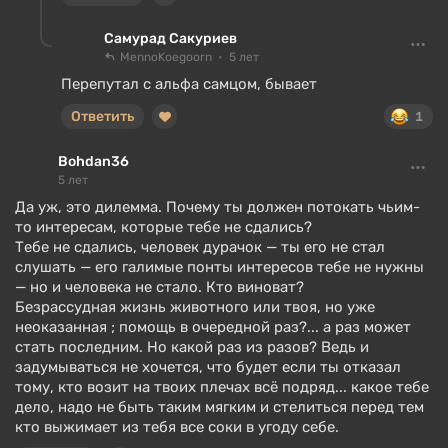
Самурад Сакуриев
MennoKoegoorn
5 лет
Перепутал с альфа самцом, бывает
Ответить
1
Bohdan36
5 лет
Да уж, это дилемма. Почему ты должен потокать чьим-
то интересам, которые тебе не сдались?
Тебе не сдались, человек дурачок — ты его не стал
слушать — его галимые понты интересов тебе не нужны
— но и человека не стало. Кто виноват?
Безрассудная жизнь животного или твоя, но уже
неоказанная ; помощь в очередной раз?... а раз может
стать последним. Но какой раз из разов? Ведь и
задумываться не хочется, что будет если ты отказал
тому, кто возит на твоих плечах всё подряд... какое тебе
дело, надо не быть таким мягким и стелиться перед тем
кто выжимает из тебя все соки в угоду себе.