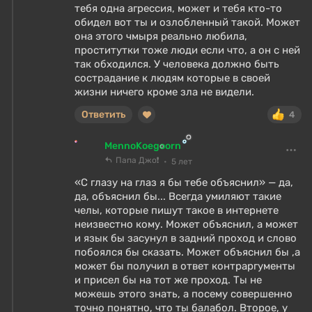
тебя одна агрессия, может и тебя кто-то
обидел вот ты и озлобленный такой. Может
она этого чмыря реально любила,
проститутки тоже люди если что, а он с ней
так обходился. У человека должно быть
сострадание к людям которые в своей
жизни ничего кроме зла не видели.
Ответить
4
MennoKoegoorn
Папа Джо❗
5 лет
«С глазу на глаз я бы тебе объяснил» — да,
да, объяснил бы... Всегда умиляют такие
челы, которые пишут такое в интернете
неизвестно кому. Может объяснил, а может
и язык бы засунул в задний проход и слово
побоялся бы сказать. Может объяснил бы ,а
может бы получил в ответ контраргументы
и присел бы на тот же проход. Ты не
можешь этого знать, а посему совершенно
точно понятно, что ты балабол. Второе, у