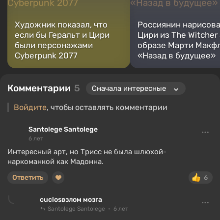
играю с начала 2000-х на PC и консолях.
Художник показал, что
Россиянин нарисов
если бы Геральт и Цири
Цири из The Witcher 
были персонажами
образе Марти Макфл
Cyberpunk 2077
«Назад в будущее»
Комментарии
5
Войдите
, чтобы оставлять комментарии
Santolege Santolege
6 лет
Интересный арт, но Трисс не была шлюхой-
наркоманкой как Мадонна.
Ответить
6
сuclosвзлом мозга
Santolege Santolege
6 лет