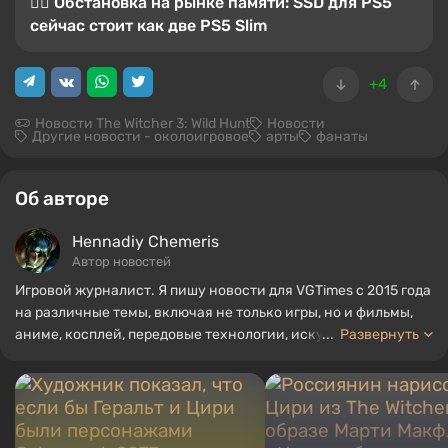
😵‍💫 Обстановка на рынке памяти: SSD для PS5
сейчас стоит как две PS5 Slim
+4
Новости The Witcher 3: Wild Hunt
Новости
Другие новости - околоигровое
арты
фанаты
Об авторе
Hennadiy Chemеris
Автор новостей
Игровой журналист. Я пишу новости для VGTimes с 2015 года
на различные темы, включая не только игры, но и фильмы,
аниме, косплей, передовые технологии, искусственный
...
Развернуть
интеллект, мемы и социальные сети. Я также автор
нескольких обзоров, топов, компиляций и других статей,
связанных с видеоиграми. Я собираю различные игровые
сувениры, включая фигурки, постеры, старые консоли и
многое другое. У меня есть живой интерес к ретро-играм. Я