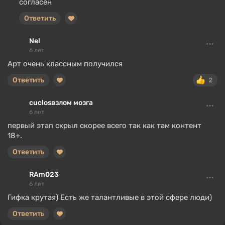
согласен
Ответить
Nel
6 лет
Арт очень классным получился
Ответить
2
сuclosвзлом мозга
6 лет
первый этап скрыл скорее всего так как там контент
18+.
Ответить
RAm023
6 лет
Гифка крутая) Есть же талантливые в этой сфере люди)
Ответить