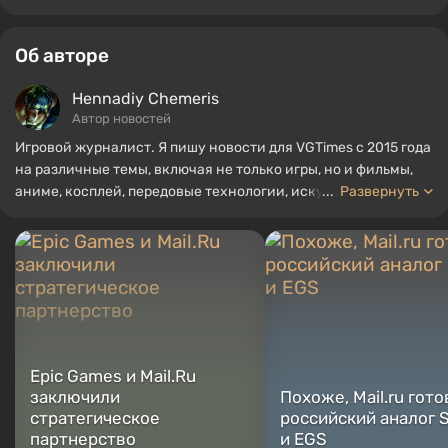
Об авторе
Hennadiy Chemеris
Автор новостей
Игровой журналист. Я пишу новости для VGTimes с 2015 года
на различные темы, включая не только игры, но и фильмы,
аниме, косплей, передовые технологии, искусственный
...
Развернуть
интеллект, мемы и социальные сети. Я также автор
нескольких обзоров, топов, компиляций и других статей,
связанных с видеоиграми. Я собираю различные игровые
сувениры, включая фигурки, постеры, старые консоли и
многое другое. У меня есть живой интерес к ретро-играм. Я
играю с начала 2000-х на PC и консолях.
Epic Games и Mail.Ru
заключили
Похоже, Mail.ru гото
стратегическое
российский аналог 
партнерство
и EGS