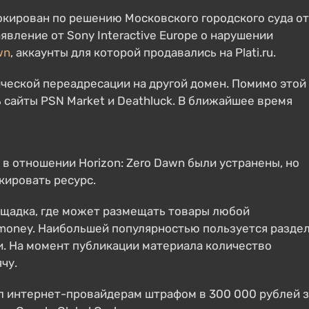
локирован по решению Московского городского суда от
явление от Sony Interactive Europe о нарушении
wn
, аккаунты для которой продавались на Plati.ru.
тической переадресации на другой домен. Помимо этой
 сайты PSN Market и Deathluck. В ближайшее время
я в отношении Horizon: Zero Dawn были устранены, но
кировать ресурс.
лощадка, где может размещать товары любой
money. Наибольшей популярностью пользуется разде
и. На момент публикации материала количество
чу.
л интернет-провайдерам штрафом в 300 000 рублей з