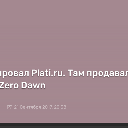
ровал Plati.ru. Там продав
 Zero Dawn
0
21 Сентября 2017, 20:38