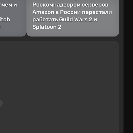
ачем и
Роскомнадзором серверов
Amazon в России перестали
itch
работать Guild Wars 2 и
)
Splatoon 2