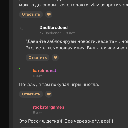
можно договориться о теракте. Или запретим алк
Ответить
DedBorodoed
Dankanar
8 лет
"Давайте заблокируем новости, ведь там иног
Это, кстати, хорошая идея! Ведь так все и ест
Ответить
karelmonstr
8 лет
Печаль , я там покупал игры иногда.
Ответить
rockstargames
8 лет
Это Россия, детка))) Все через жо*у, все!))