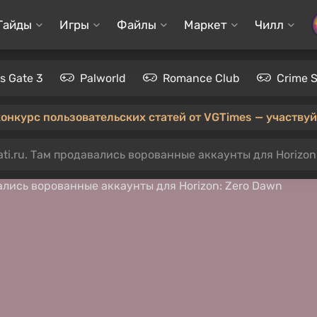
Гайды
Игры
Файлы
Маркет
Чилл
's Gate 3
Palworld
Romance Club
Crime 
конкурс пользовательских статей от VGTimes — участвуйт
ti.ru. Там продавались ворованные аккаунты для Horizon