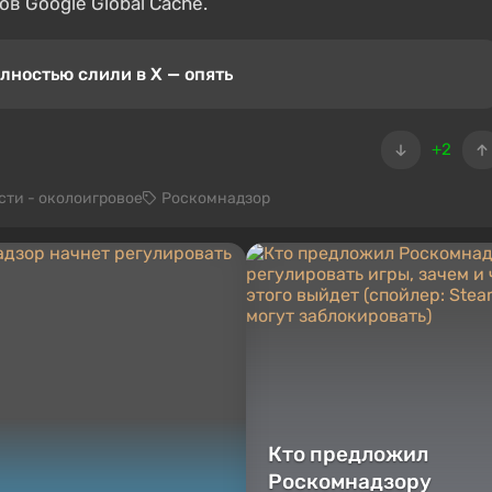
 Google Global Cache.
лностью слили в X — опять
+2
сти - околоигровое
Роскомнадзор
Кто предложил
Роскомнадзору