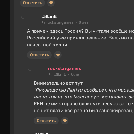
Ответить
t3lLmE
rockstargames
8 лет
А причем здесь Россия? Вы читали вообще но
Российский уже принял решение. Ведь на пл
нечестной херни.
Ответить
rockstargames
t3lLmE
8 лет
Внимательно вот тут:
"Руководство Plati.ru сообщает, что нару
несмотря на это Мосгорсуд постановил за
РКН не имел право блокнуть ресурс за то 
но нет плати все равно был заблокирован, 
Ответить