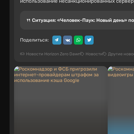
использование несанкционированных серверов
🍴 Ситуация: «Человек-Паук: Новый день» по
Поделиться:
Новости Horizon Zero Dawn
Новости
Другие ново