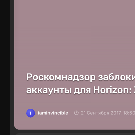
Роскомнадзор заблоки
аккаунты для Horizon:
iaminvincible
21 Сентября 2017, 18:5