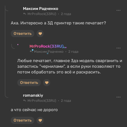
Максим Радченко
MrProRock(33RU)
2 года
Аха. Интересно а 3Д принтер такие печатает?
Ответить
MrProRock(33RU)
Максим Радченко
2 года
Любые печатает, главное 3дэ модель сварганить и
запастись "чернилами", а если руки позволяют то
потом обработать это всё и раскрасить.
Ответить
romanskiy
MrProRock(33RU)
2 года
а что сейчас не дорого
Ответить