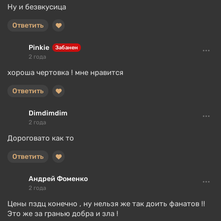
Ну и безвкусица
Ответить
Pinkie
Забанен
2 года
хороша чертовка ! мне нравится
Ответить
Dimdimdim
2 года
Дороговато как то
Ответить
Андрей Фоменко
2 года
Цены пздц конечно , ну нельзя же так доить фанатов !!
Это же за гранью добра и зла !