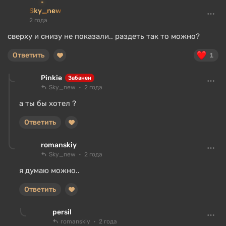
Sky_new
2 года
сверху и снизу не показали.. раздеть так то можно?
Ответить
1
Pinkie
Забанен
Sky_new
2 года
а ты бы хотел ?
Ответить
romanskiy
Sky_new
2 года
я думаю можно..
Ответить
persil
romanskiy
2 года