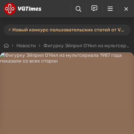
⚡️ Новый конкурс пользовательских статей от VGTimes — участвуйте тут ⚡️
Новости
Фигурку Эйприл О'Нил из мультсериала 1987 года показали со всех сторон