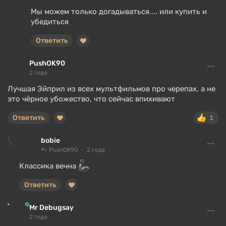
Мы можем только догадываться.... или купить и
убедиться
Ответить
PushOK90
2 года
Лучшая Эйприл из всех мультфильмов про черепах, а не
это чёрное убожество, что сейчас впихивают
Ответить
1
bobie
PushOK90
2 года
Классика вечна
Ответить
Mr Debugsay
2 года