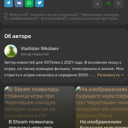
+9
Новости
аниме и мультсериалы
Черепашки-ниндзя
изображения
фотографии
коллекционные фигурки
Об авторе
Vladislav Nikolaev
Автор новостей
Автор новостей для VGTimes с 2021 года. В основном пишу о
играх, но также освещаю фильмы, телесериалы и аниме. Моя
страсть к играм началась в середине 2000-х. Я в основном
...
Развернуть
играю на ПК, и особенно люблю RPG и шутеры. Некоторые из
моих любимых игр всех времен включают Fallout, Borderlands
и The Witcher.
В Steam появилась
На изображениях
страница игры про
будущего мультсер