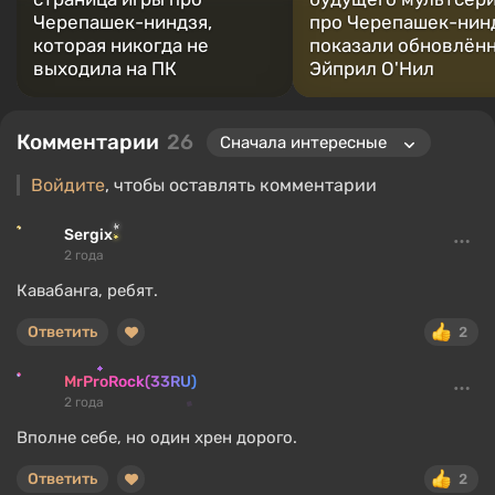
Черепашек-ниндзя,
про Черепашек-нин
которая никогда не
показали обновлён
выходила на ПК
Эйприл О'Нил
Комментарии
26
Войдите
, чтобы оставлять комментарии
Sergix
2 года
Кавабанга, ребят.
Ответить
2
MrProRock(33RU)
2 года
Вполне себе, но один хрен дорого.
Ответить
2