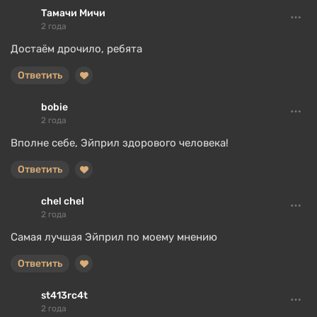
Тамачи Мичи
2 года
Достаём дрочило, ребята
Ответить
bobie
2 года
Вполне себе, Эйприл здорового человека!
Ответить
chel chel
2 года
Самая лучшая Эйприл по моему мнению
Ответить
st413rc4t
2 года