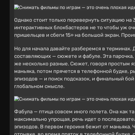
Однако стоит только перевернуть ситуацию на 3
интерактивных блокбастеров не то чтобы уж оч
пришельцев и сбеги 15» на большой экран. Прои
Но для начала давайте разберемся в терминах. 
составляющих — сюжете и фабуле. Эта парочка, 
же несколько разные. Сюжет, говоря простым я
маньяка, потом прячется в телефонной будке, р
эпизодов — и поиск подсказок, и финальный бой
глобальном смысле.
Фабула — птица совсем иного полета. Она как т
максимально упрощая, речь идет о последовате
эпизодов. В первом героиня бежит от маньяка. 
отрывке, во время пряток в телефонной будке, 