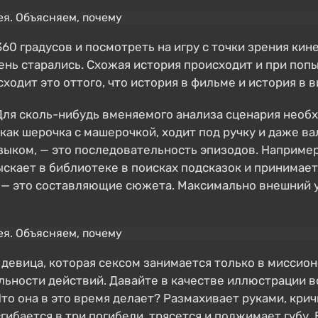
60 градусов и посмотреть на игру с точки зрения кин
ень старались. Схожая история происходит и при поп
сходит это оттого, что история в фильме и история в
Для сколь-нибудь вменяемого анализа сценария необх
как шерочка с машерочкой, ходит под ручку и даже ва
зыком, — это последовательность эпизодов. Например
ыскает в библиотеке в поисках подсказок и принимает
 — это составляющие сюжета. Максимально внешний ур
а девица, которая сексом занимается только в миссио
льности действий. Давайте в качестве иллюстрации 
Что она в это время делает? Размахивает руками, крич
сгибается в три погибели, трясется и поджимает губу.