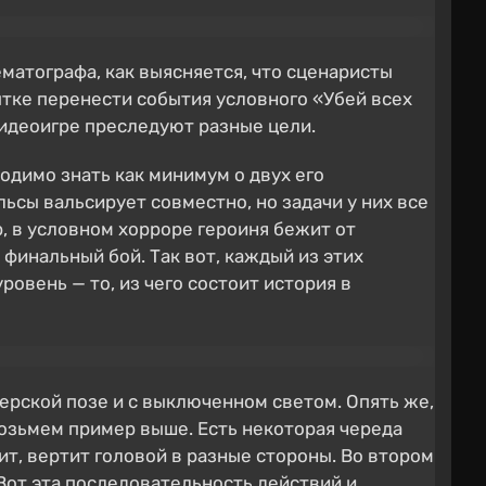
ематографа, как выясняется, что сценаристы
ытке перенести события условного «Убей всех
 видеоигре преследуют разные цели.
одимо знать как минимум о двух его
льсы вальсирует совместно, но задачи у них все
, в условном хорроре героиня бежит от
 финальный бой. Так вот, каждый из этих
овень — то, из чего состоит история в
нерской позе и с выключенном светом. Опять же,
возьмем пример выше. Есть некоторая череда
ит, вертит головой в разные стороны. Во втором
 Вот эта последовательность действий и