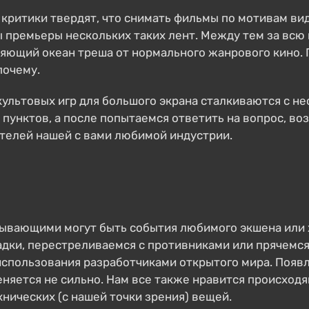
критики твердят, что снимать фильмы по мотивам вид
ны премьеры нескольких таких лент. Между тем за вс
ляющий океан треша от нормального жанрового кино.
почему.
культовых игр для большого экрана сталкиваются с 
 пунктов, а после попытаемся ответить на вопрос, во
телей нашей с вами любимой индустрии.
ватывающими могут быть события любимого экшена ил
адки, перестреливаемся с противниками или прячемся 
 использования разработчиками открытого мира. Поя
няется не сильно. Нам все также нравится происходя
хнических (с нашей точки зрения) вещей.