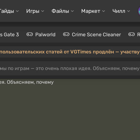
Гайды
Игры
Файлы
Маркет
Чилл
's Gate 3
Palworld
Crime Scene Cleaner
 пользовательских статей от VGTimes продлён — участвуй
ы по играм — это очень плохая идея. Объясняем, почему