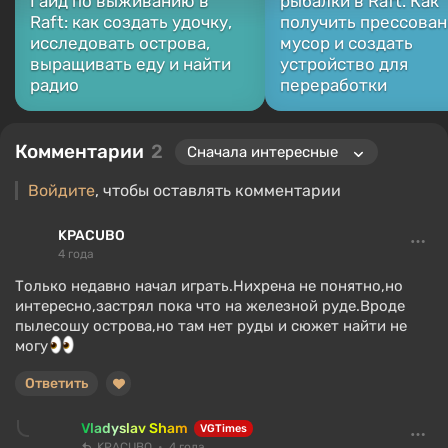
Гайд по выживанию в
рыбалки в Raft. Как
Raft: как создать удочку,
получить прессова
исследовать острова,
мусор и создать
выращивать еду и найти
устройство для
радио
переработки
Комментарии
2
Войдите
, чтобы оставлять комментарии
KPACUBO
4 года
Только недавно начал играть.Нихрена не понятно,но
интересно,застрял пока что на железной руде.Вроде
пылесошу острова,но там нет руды и сюжет найти не
могу
Ответить
Vladyslav Sham
VGTimes
KPACUBO
4 года