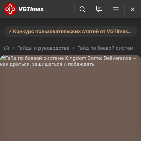
⚡️ Конкурс пользовательских статей от VGTimes продлён — участвуйте тут ⚡️
Гайды и руководства
Гайд по боевой системе Kingdom Come: Deliverance — как драться, защищаться и побеждать