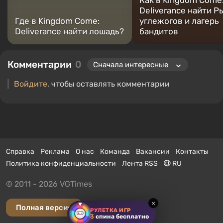
Как в Kingdom Come
Deliverance найти Р
Где в Kingdom Come:
углежогов и лагерь
Deliverance найти лошадь?
бандитов
Комментарии
0
Войдите
, чтобы оставлять комментарии
Справка
Реклама
О нас
Команда
Вакансии
Контакты
Политика конфиденциальности
Лента RSS
RU
© 2011 - 2026 VGTimes
×
Полная версия
РУЛЕТКА ИГР
3
спина бесплатно