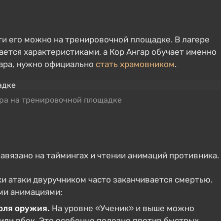
ти его можно на тренировочной площадке. В лагере
мается характеристиками, а Кор Ангар обучает именно
гара, нужно официально
стать храмовником
.
ра на тренировочной площадке
вязано на таймингах и чтении анимаций противника.
и атаки двуручником часто заканчивается смертью.
ми анимациями;
оля оружия.
На уровне «Ученик» и выше можно
или вбок. Это особенно полезно против быстрых