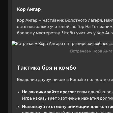
Кор Ангар
Кор Ангар — наставник Болотного лагеря. Най
есть несколько учителей, но Гор На Тот зани
боевому мастерству. Чтобы учиться у Кор Ан
Встречаем Кора Анга
Тактика боя и комбо
Владение двуручником в Remake полностью за
Не закликивайте врагов:
спам одной кнопк
Игра наказывает хаотичные нажатия долги
Используйте отмену анимации для контр
прервать неудачный замах отскоком назад 