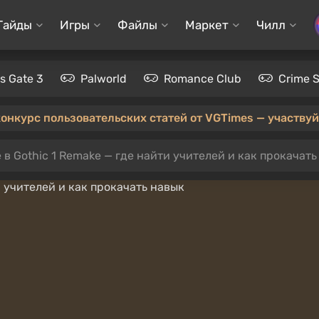
Гайды
Игры
Файлы
Маркет
Чилл
's Gate 3
Palworld
Romance Club
Crime 
конкурс пользовательских статей от VGTimes — участвуйт
в Gothic 1 Remake — где найти учителей и как прокачать