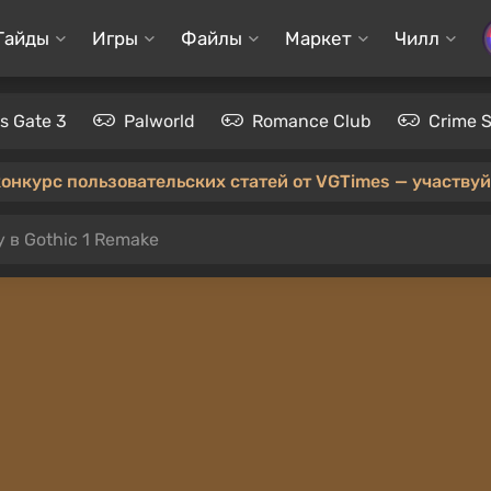
Гайды
Игры
Файлы
Маркет
Чилл
's Gate 3
Palworld
Romance Club
Crime 
конкурс пользовательских статей от VGTimes — участвуйт
 в Gothic 1 Remake