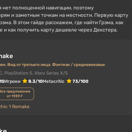
я нет полноценной навигации, поэтому
ерям и заметным точкам на местности. Первую карту
эма. В этом гайде расскажем, где найти Грэма, как
те и как получить карту дешевле через Декстера.
make
шен
,
Вид от третьего лица
,
Фэнтези / средневековье
C, PlayStation 5, Xbox Series X/S
10
Игроки
8.3/10
Metacritic
73/100
Все предложения
от 1939 ₽
thic 1 Remake
ke