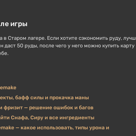
але игры
а в Старом лагере. Если хотите сэкономить руду, луч
н даст 50 руды, после чего у него можно купить карту
ебе.
 Remake
фекты, бафф силы и прокачка маны
 и фризит — решение ошибок и багов
айти Снафа, Сиру и все ингредиенты
emake — какое использовать, типы урона и