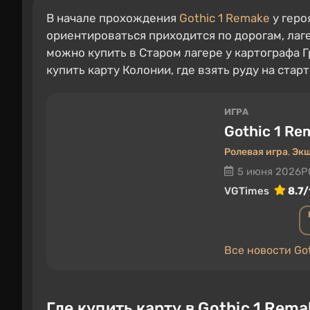
В начале прохождения
Gothic 1 Remake
у геро
ориентироваться приходится по дорогам, лаг
можно купить в Старом лагере у картографа Гр
купить карту Колонии, где взять руду на стар
ИГРА
Gothic 1 Re
Ролевая игра
,
Эк
5 июня 2026
P
VGTimes
8.7/
Все новости Go
Где купить карту в Gothic 1 Rema