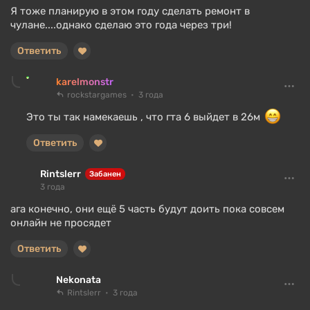
Я тоже планирую в этом году сделать ремонт в
чулане....однако сделаю это года через три!
Ответить
karelmonstr
rockstargames
3 года
Это ты так намекаешь , что гта 6 выйдет в 26м
Ответить
Rintslerr
Забанен
3 года
ага конечно, они ещё 5 часть будут доить пока совсем
онлайн не просядет
Ответить
Nekonata
Rintslerr
3 года