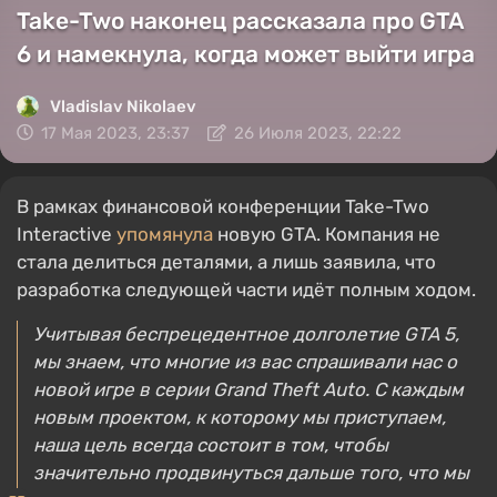
Take-Two наконец рассказала про GTA
6 и намекнула, когда может выйти игра
Vladislav Nikolaev
17 Мая 2023, 23:37
26 Июля 2023, 22:22
В рамках финансовой конференции Take-Two
Interactive
упомянула
новую GTA. Компания не
стала делиться деталями, а лишь заявила, что
разработка следующей части идёт полным ходом.
Учитывая беспрецедентное долголетие GTA 5,
мы знаем, что многие из вас спрашивали нас о
новой игре в серии Grand Theft Auto. С каждым
новым проектом, к которому мы приступаем,
наша цель всегда состоит в том, чтобы
значительно продвинуться дальше того, что мы