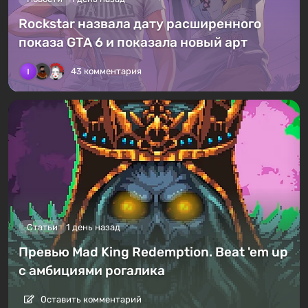
Rockstar назвала дату расширенного
показа GTA 6 и показала новый арт
43 комментария
Статьи
1 день назад
Превью Mad King Redemption. Beat 'em up
с амбициями рогалика
Оставить комментарий