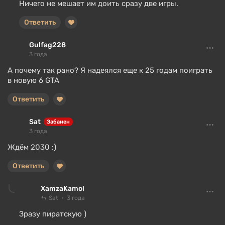
Ничего не мешает им доить сразу две игры.
Ответить
Gulfag228
3 года
А почему так рано? Я надеялся еще к 25 годам поиграть
в новую 6 GTA
Ответить
Sat
Забанен
3 года
Ждём 2030 :)
Ответить
XamzaKamol
Sat
3 года
Зразу пиратскую )