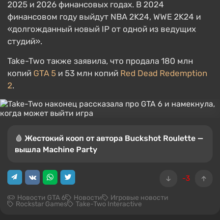
2025 и 2026 финансовых годах. В 2024
финансовом году выйдут NBA 2K24, WWE 2K24 и
«долгожданный новый IP от одной из ведущих
студий».
Take-Two также заявила, что продала 180 млн
копий
GTA 5
и 53 млн копий
Red Dead Redemption
2
.
🩸 Жестокий кооп от автора Buckshot Roulette —
вышла Machine Party
-3
Новости GTA 6
Новости
Игровые новости
Rockstar Games
Take-Two Interactive