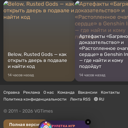
Артефакты «Багрян
доказательство» и
«Растопленное очаг
Below, Rusted Gods — как
сердце» в Genshin I
открыть дверь в подвале
— где найти и кому
и найти код
подойдут
14 часов назад
14 часов назад
Справка
Реклама
О нас
Команда
Вакансии
Контакты
Политика конфиденциальности
Лента RSS
RU
© 2011 - 2026 VGTimes
×
Полная версия
РУЛЕТКА ИГР