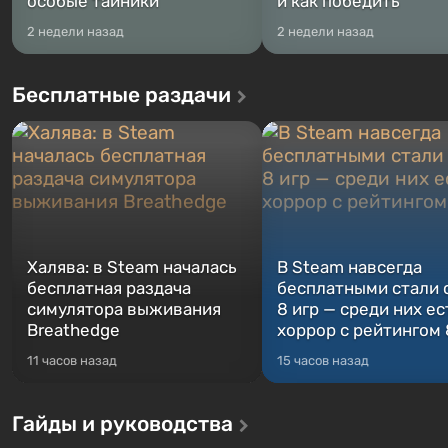
особые тайники
и как победить
2 недели назад
2 недели назад
Бесплатные раздачи
Халява: в Steam началась
В Steam навсегда
бесплатная раздача
бесплатными стали 
симулятора выживания
8 игр — среди них ес
Breathedge
хоррор с рейтингом
11 часов назад
15 часов назад
Гайды и руководства