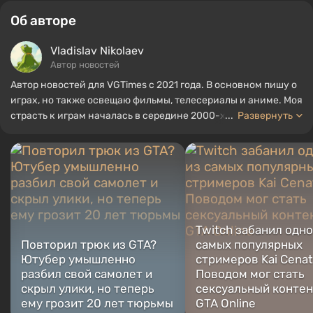
Об авторе
Vladislav Nikolaev
Автор новостей
Автор новостей для VGTimes с 2021 года. В основном пишу о
играх, но также освещаю фильмы, телесериалы и аниме. Моя
страсть к играм началась в середине 2000-х. Я в основном
...
Развернуть
играю на ПК, и особенно люблю RPG и шутеры. Некоторые из
моих любимых игр всех времен включают Fallout, Borderlands
и The Witcher.
Twitch забанил одно
Повторил трюк из GTA?
самых популярных
Ютубер умышленно
стримеров Kai Cenat
разбил свой самолет и
Поводом мог стать
скрыл улики, но теперь
сексуальный контен
ему грозит 20 лет тюрьмы
GTA Online