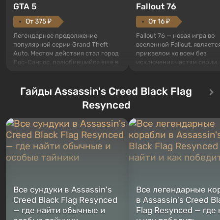
GTA 5
Fallout 76
От 375 ₽
От 16 ₽
Легендарное продолжение
Fallout 76 — новая игра во
популярной серии Grand Theft
вселенной Fallout, являетс
Auto. Местом действия стал город
приквелом ко всем без
Лос-Сантос, полюбившийся ещё в
исключения частям серии.
Grand Theft Auto: San Andreas .
События начинаются с Уб
Впервые игра расскажет историю
76, первого среди построе
сразу трех персонажей: Майкла,
Гайды Assassin's Creed Black Flag
Оно же, по задумке специа
Тревора и Франклина, между
Vault-Tec, должно открыть
Resynced
которыми вы сможете
первым после того, как на
переключаться в любое время.
Америку упадут ядерные б
Жанр и...
Место действия Fallout...
Все сундуки в Assassin's
Все легендарные ко
Creed Black Flag Resynced
в Assassin's Creed Bl
— где найти обычные и
Flag Resynced — где