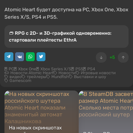
Atomic Heart будет доступна на PC, Xbox One, Xbox
Series X/S, PS4 и PS5.
👝 RPG с 2D- и 3D-графикой одновременно:
стартовали плейтесты EthrA
+5
PC
Xbox One
Xbox Series X/S
PS5
PS4
Новости Atomic Heart
Новости
Игровые новости
видео
трейлеры
Mundfish
Выставки и шоу
Gamescom
На новых скриншотах