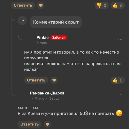
Ответить
2
3
Комментарий скрыт
Pinkie
Забанен
3 года
ну я про этих и говорил. а то как то нечестно
получается
им значит можно нам что-то запрещать а нам
нельзя
Ответить
1
Рамзанка-Дыров
Pinkie
3 года
хы-хы-хы
Я из Киева и уже приготовил 50$ на поиграть
Ответить