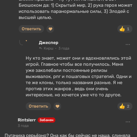
Биошоком да: 1) Скрытый мир, 2) рука героя может
использовать паранормальные силы, 3) Злодей с
высшей целью.
Ответить
1
Джеспер
Кирш
3 года
Ну кто знает, может они и вдохновлялись этой
игрой. Главное чтобы все получилось. Меня
уже заколебали постоянные релизы
выживалок, рпг и пошаговых стратегий. Одни и
те же клоны, только названия разные. Я не
против этих жанров , ведь они очень
интересные, но хочется уже что то другое.
Ответить
2
Rintslerr
Забанен
3 года
Пугачиха серьёзно? Она как бы сейчас не наша, слиняла