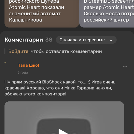
российского шутера
В SteamDB засвети
Atomic Heart показали
размер Atomic Heart
знаменитый автомат
Сколько места потр
Калашникова
российский шутер
Комментарии
38
Войдите
, чтобы оставлять комментарии
Папа Джо❗
3 года
Ну прям русский BioShock какой-то... :) Игра очень
красивая! Хорошо, что они Мика Гордона наняли,
обожаю этого композитора!