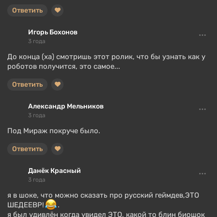
Ответить
Игорь Бохонов
3 года
До конца (ха) смотришь этот ролик, что бы узнать как у
роботов получится, это самое...
Ответить
Александр Мельников
3 года
Под Мираж покруче было.
Ответить
Данёк Красный
3 года
я в шоке, что можно сказать про русский геймдев,ЭТО
ШЕДЕЕВР!
.
я был удивлён когда увидел ЭТО, какой то блин биошок