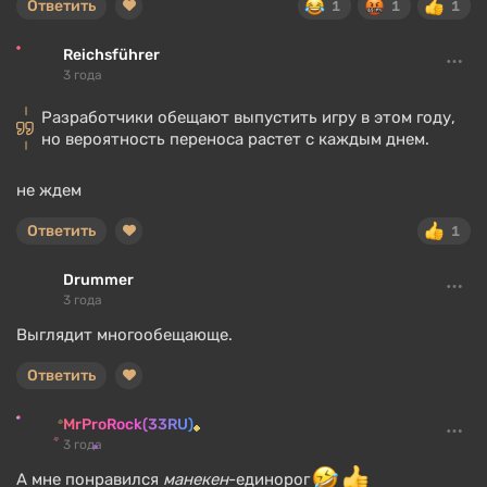
Ответить
1
1
1
Reichsführer
3 года
Разработчики обещают выпустить игру в этом году,
но вероятность переноса растет с каждым днем.
не ждем
Ответить
1
Drummer
3 года
Выглядит многообещающе.
Ответить
MrProRock(33RU)
3 года
А мне понравился
манекен
-единорог