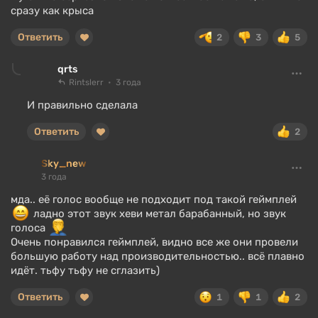
сразу как крыса
Ответить
2
3
5
qrts
Rintslerr
3 года
И правильно сделала
Ответить
2
Sky_new
3 года
мда.. её голос вообще не подходит под такой геймплей
ладно этот звук хеви метал барабанный, но звук
голоса
Очень понравился геймплей, видно все же они провели
большую работу над производительностью.. всё плавно
идёт. тьфу тьфу не сглазить)
Ответить
1
1
2