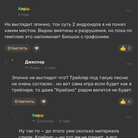
Кирш
3 года
Не выглядит эпично, ток суть 2 андроидов я не понял
каким местом. Видны вмятины и разрушения, но пока по
гемплею это напоминает Биошок с графонием.
Ответить
2
Джеспер
Кирш
3 года
Эпично не выглядит что? Трейлер под такую песню
не очень согласен , но вот сама игра если будет как в
трейлере, то даже "Крайзис" рядом валятся не будет.
Ответить
6
Кирш
Джеспер
3 года
Ну так то — до этого уже сколько материала
слили. Крайзис — ну тут им не пахнет, а вот