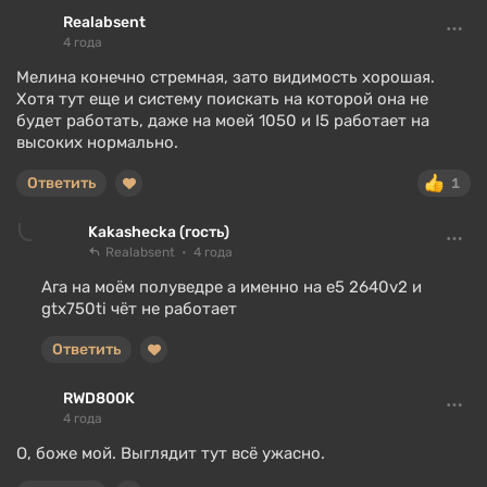
Realabsent
4 года
Мелина конечно стремная, зато видимость хорошая.
Хотя тут еще и систему поискать на которой она не
будет работать, даже на моей 1050 и I5 работает на
высоких нормально.
Ответить
1
Kakashecka (гость)
Realabsent
4 года
Ага на моём полуведре а именно на e5 2640v2 и
gtx750ti чёт не работает
Ответить
RWD800K
4 года
О, боже мой. Выглядит тут всё ужасно.