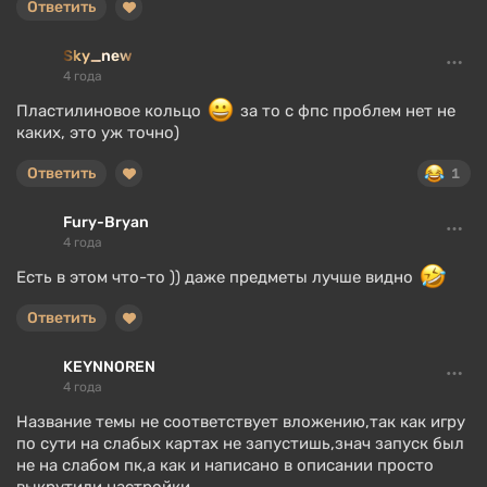
Ответить
Sky_new
4 года
Пластилиновое кольцо
за то с фпс проблем нет не
каких, это уж точно)
Ответить
1
Fury-Bryan
4 года
Есть в этом что-то )) даже предметы лучше видно
Ответить
KEYNNOREN
4 года
Название темы не соответствует вложению,так как игру
по сути на слабых картах не запустишь,знач запуск был
не на слабом пк,а как и написано в описании просто