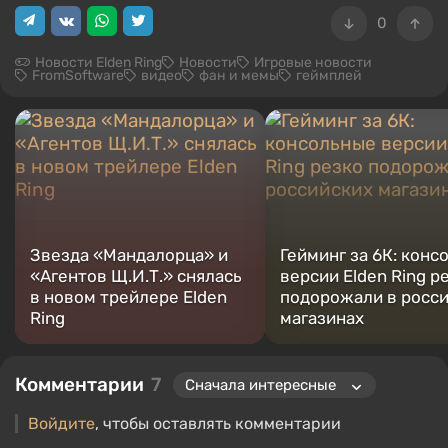
0
Новости Elden Ring
Новости
Игровые новости
FromSoftware
видео
фан и мемы
геймплей
Звезда «Мандалорца» и
Гейминг за 6К: конс
«Агентов Щ.И.Т.» снялась
версии Elden Ring р
в новом трейлере Elden
подорожали в росс
Ring
магазинах
Комментарии
7
Войдите
, чтобы оставлять комментарии