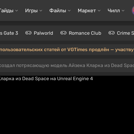
Гайды
Игры
Файлы
Маркет
Чилл
's Gate 3
Palworld
Romance Club
Crime 
 пользовательских статей от VGTimes продлён — участвуй
оздал потрясающую модель Айзека Кларка из Dead Space