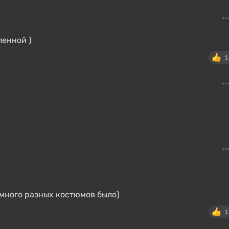
ленной )
1
о много разных костюмов было)
1