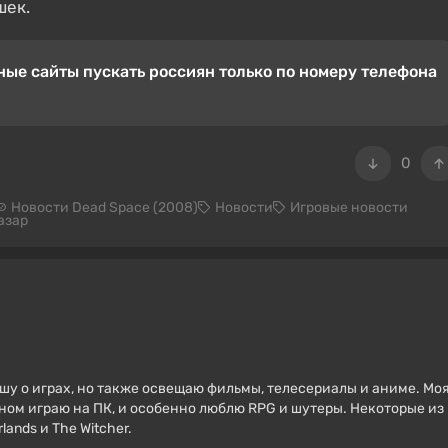
шек.
ые сайты пускать россиян только по номеру телефона
0
Новости Dead Space (2008)
Новости
Игровые новости
азар
ишу о играх, но также освещаю фильмы, телесериалы и аниме. Мо
вном играю на ПК, и особенно люблю RPG и шутеры. Некоторые из
ands и The Witcher.