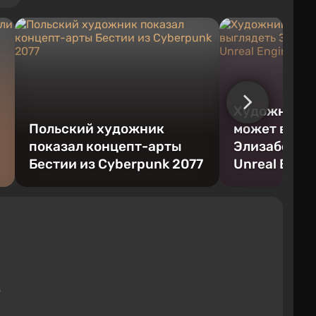
Художник по
Польский художник
может выгл
показал концепт-арты
Элизабет из
Бестии из Cyberpunk 2077
Unreal Engin