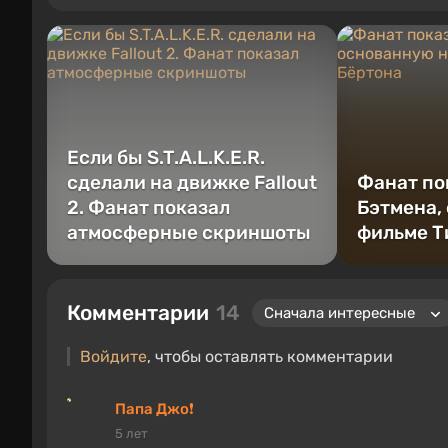
Если бы S.T.A.L.K.E.R.
сделали на движке Fallout
Фанат по
2. Фанат показал
Бэтмена,
атмосферные скриншоты
фильме Т
Комментарии
14
Войдите
, чтобы оставлять комментарии
Папа Джо❗
5 лет