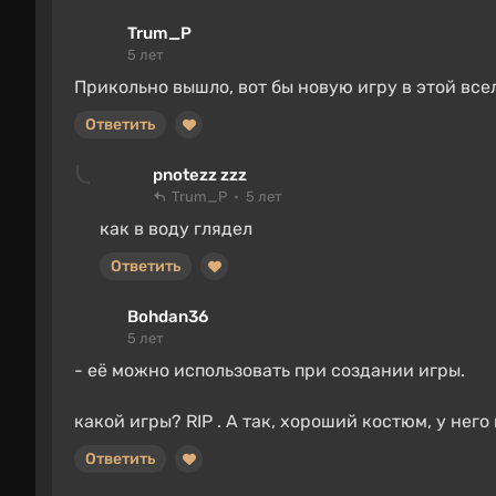
Trum_P
5 лет
Прикольно вышло, вот бы новую игру в этой все
Ответить
pnotezz zzz
Trum_P
5 лет
как в воду глядел
Ответить
Bohdan36
5 лет
- её можно использовать при создании игры.
какой игры? RIP . А так, хороший костюм, у нег
Ответить