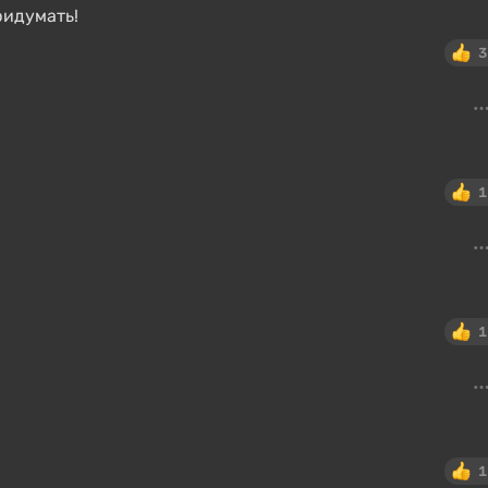
ридумать!
3
1
1
1