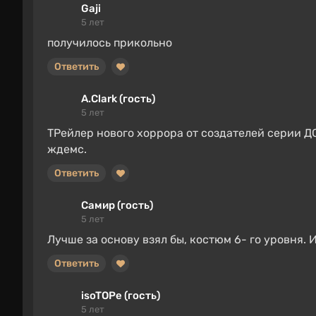
Gaji
5 лет
получилось прикольно
Ответить
A.Clark (гость)
5 лет
ТРейлер нового хоррора от создателей серии Д
ждемс.
Ответить
Самир (гость)
5 лет
Лучше за основу взял бы, костюм 6- го уровня. 
Ответить
isoTOPe (гость)
5 лет