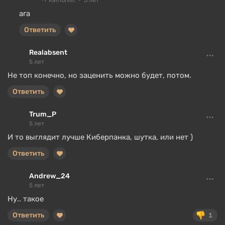
Kamunist
5 лет
ага
Ответить
Realabsent
5 лет
Не топ конечно, но заценить можно будет, потом.
Ответить
Trum_P
5 лет
И то выглядит лучше Киберпанка, шутка, или нет )
Ответить
Andrew_24
5 лет
Ну.. такое
Ответить
1