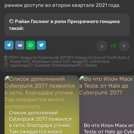
раннем доступе во втором квартале 2021 года.
🤕 Райан Гослинг в роли Призрачного гонщика
такой:
+3
PC
Новости Cyberpunk 2077
Новости Grand Theft Auto 2
Новости
Игровые новости
видео
геймплей
трейлеры
Daedalic Entertainment
Steam
Список дополнений
Cyberpunk 2077 появился
в сети, благодаря утечке.
Во что Илон Маск иг
Там ожидается много
Tesla: от Halo до Cy