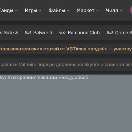
Гайды
Игры
Файлы
Маркет
Чилл
's Gate 3
Palworld
Romance Club
Crime 
 пользовательских статей от VGTimes продлён — участвуй
оздал в Valheim первую деревню из Skyrim и сравнил л