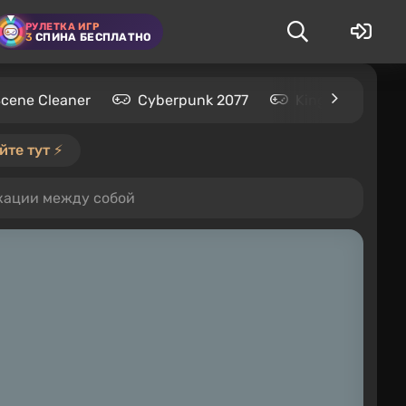
РУЛЕТКА ИГР
3
СПИНА БЕСПЛАТНО
Scene Cleaner
Cyberpunk 2077
Kingdom Come: 
те тут ⚡️
окации между собой