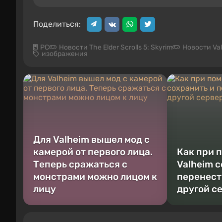
Поделиться:
PC
Новости The Elder Scrolls 5: Skyrim
Новости Va
изображения
Для Valheim вышел мод с
камерой от первого лица.
Как при 
Теперь сражаться с
Valheim 
монстрами можно лицом к
перенест
лицу
другой с