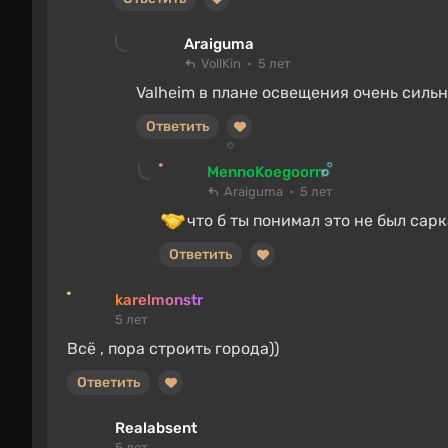
Araiguma
VollKin
5 лет
Valheim в плане освещения очень силь
Ответить
MennoKoegoorn
Araiguma
5 лет
что б ты понимал это не был сарк
Ответить
karelmonstr
5 лет
Всё , пора строить города))
Ответить
Realabsent
5 лет