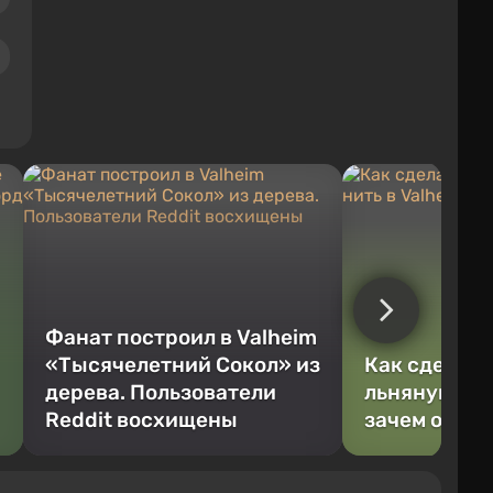
Фанат построил в Valheim
«Тысячелетний Сокол» из
Как сделать
дерева. Пользователи
льняную нит
Reddit восхищены
зачем она 