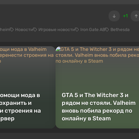
+1
lheim
Новости
Игровые новости
Iron Gate AB
Bethesda
помощи мода в
GTA 5 и The Witcher 3 и
сохранить и
рядом не стояли. Valheim
и строения на
вновь побила рекорд по
ервер
онлайну в Steam