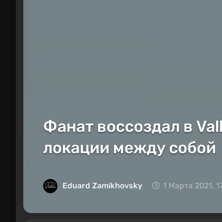
Фанат воссоздал в Va
локации между собой
Eduard Zamikhovsky
1 Марта 2021, 1