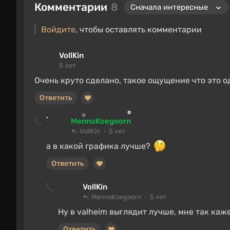
Комментарии
8
Войдите
, чтобы оставлять комментарии
VollKin
5 лет
Очень круто сделано, такое ощущение что это о
Ответить
MennoKoegoorn
VollKin
5 лет
а в какой графика лучше?
Ответить
VollKin
MennoKoegoorn
5 лет
Ну в valheim выглядит лучше, мне так каж
Ответить