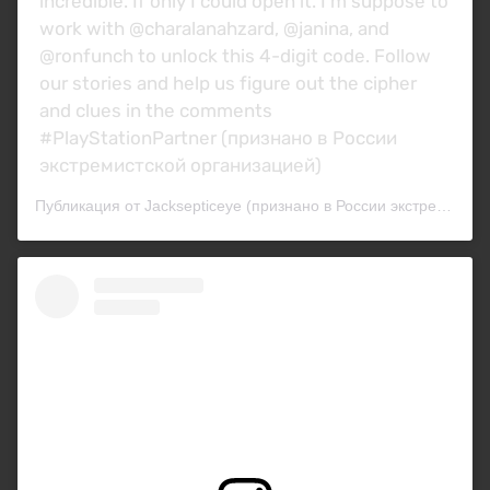
incredible. If only I could open it. I’m suppose to
work with @charalanahzard, @janina, and
@ronfunch to unlock this 4-digit code. Follow
our stories and help us figure out the cipher
and clues in the comments
#PlayStationPartner (признано в России
экстремистской организацией)
Публикация от Jacksepticeye (признано в России экстремистской организацией) (@jacksepticeye)