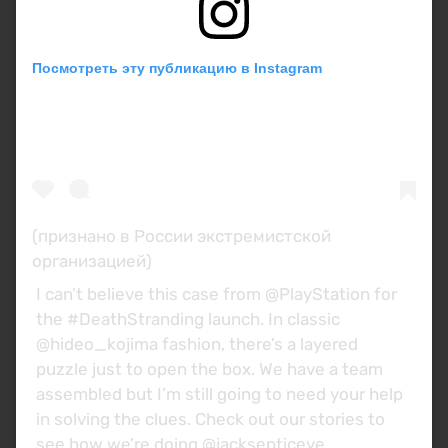
Посмотреть эту публикацию в Instagram
(признано в России экстремистской
организацией)
I can’t believe this case from @PlayStation for
the #DeathStranding launch. In classic
@hideo_kojima fashion, there’s a layered
puzzle just to open the box. We have a team
assembled but I’m still going to need your help
in solving the clues. Check out our stories to
see how we’re doing @jacksepticeye