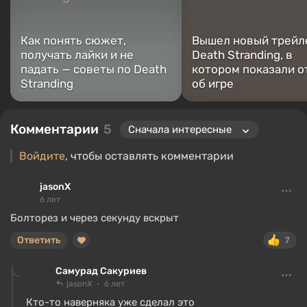
играю с начала 2000-х на PC и консолях.
Как понять сюжет,
Вышел новый трейл
получать лайки и не
Death Stranding, в
падать — советы по Death
котором показали 
Stranding
об игре
Комментарии
5
Войдите
, чтобы оставлять комментарии
jasonX
6 лет
Болторез и через секунду вскрыт
Ответить
7
Самурад Сакуриев
jasonX
6 лет
Кто-то наверняка уже сделал это