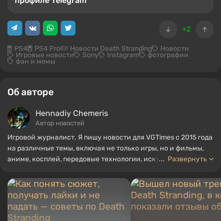
профиле Telegram
+2
PS4
PS4 Pro
Новости Death Stranding
Новости
Игровые новости
Sony
Instagram
фотографии
фан и мемы
Об авторе
Hennadiy Chemеris
Автор новостей
Игровой журналист. Я пишу новости для VGTimes с 2015 года
на различные темы, включая не только игры, но и фильмы,
аниме, косплей, передовые технологии, искусственный
...
Развернуть
интеллект, мемы и социальные сети. Я также автор
нескольких обзоров, топов, компиляций и других статей,
связанных с видеоиграми. Я собираю различные игровые
сувениры, включая фигурки, постеры, старые консоли и
многое другое. У меня есть живой интерес к ретро-играм. Я