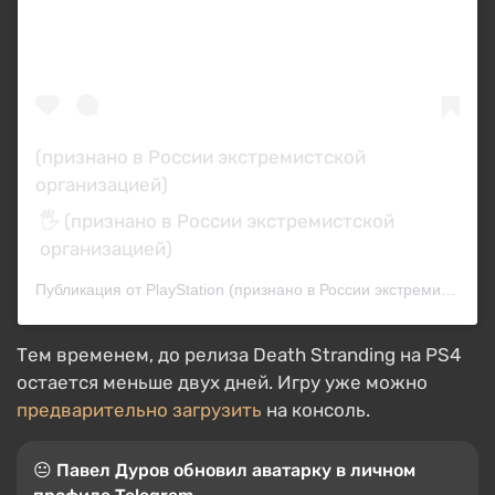
(признано в России экстремистской
организацией)
🖐️ (признано в России экстремистской
организацией)
Публикация от PlayStation (признано в России экстремистской организацией) (@playstation)
Тем временем, до релиза Death Stranding на PS4
остается меньше двух дней. Игру уже можно
предварительно загрузить
на консоль.
😐 Павел Дуров обновил аватарку в личном