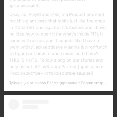
организацией)
Okay, so, PlayStation/Kojima Productions sent
me this giant case that looks just like the ones
in #DeathStranding... but it’s locked, and I have
no idea how to open it (or what’s inside!?!?). It
came with a clue, and it sounds like I have to
work with @jacksepticeye @janina & @ronfunch
to figure out how to open mine, and theirs?
THIS IS NUTS. Follow along on our stories and
help us out! #PlayStationPartner (признано в
России экстремистской организацией)
Публикация от Alanah Pearce (признано в России экстремистской организацией) (@charalanahzard)