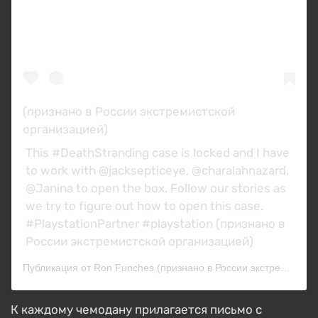
(признано в России экстремистской
организацией)
This #DeathStranding case is locked and I have
to work with @jacksepticeye, @charalahnazard,
@Janina to open the box. Follow our stories as
we try to figure out how to open this case.
#PlaystationPartner #playstation (признано в
России экстремистской организацией)
Публикация от Ron Funches (признано в России экстремистской организацией) (@ronfunch)
К каждому чемодану прилагается письмо с