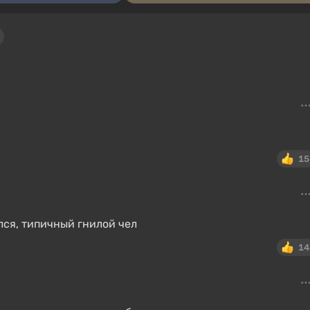
15
ся, типичный гнилой чел
14