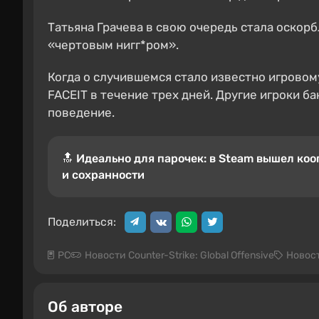
Татьяна Грачева в свою очередь стала оскорб
«чертовым нигг*ром».
Когда о случившемся стало известно игровом
FACEIT в течение трех дней. Другие игроки б
поведение.
🔝 Идеально для парочек: в Steam вышел кооп
и сохранности
Поделиться:
PC
Новости Counter-Strike: Global Offensive
Новос
Об авторе