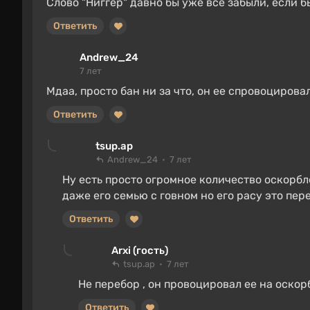
Слово "Ниггер" давно бы уже все забыли, если б
Ответить
Andrew_24
7 лет
Мдаа, просто бан ни за что, он ее спровоцировал
Ответить
tsup.ap
Andrew_24
7 лет
Ну есть просто огромное количество оскорбл
даже его семью с говном но его расу это пер
Ответить
Arxi (гость)
tsup.ap
7 лет
Не перебор , он провоцировал ее на оскор
Ответить