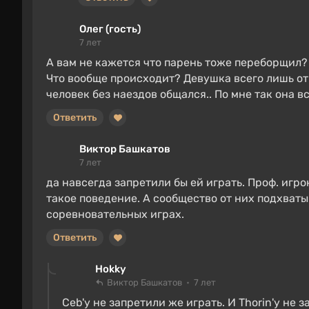
Олег (гость)
7 лет
А вам не кажется что парень тоже переборщил?
Что вообще происходит? Девушка всего лишь отр
человек без наездов общался.. По мне так она в
Ответить
Виктор Башкатов
7 лет
да навсегда запретили бы ей играть. Проф. игро
такое поведение. А сообщество от них подхваты
соревновательных играх.
Ответить
Hokky
Виктор Башкатов
7 лет
Ceb'у не запретили же играть. И Thorin'у не