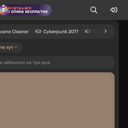
РУЛЕТКА ИГР
3
СПИНА БЕСПЛАТНО
Scene Cleaner
Cyberpunk 2077
Kingdom Come: 
е тут ⚡️
е забанили на три дня