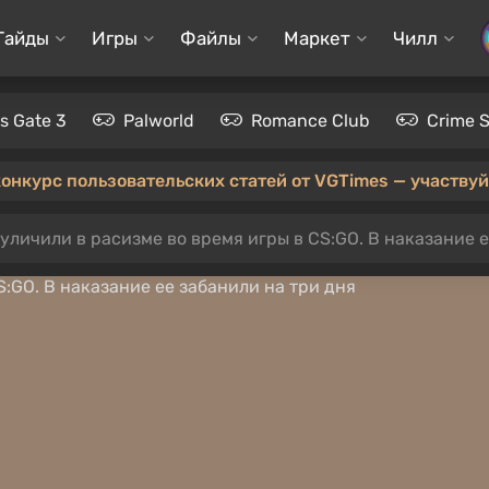
Гайды
Игры
Файлы
Маркет
Чилл
's Gate 3
Palworld
Romance Club
Crime 
конкурс пользовательских статей от VGTimes — участвуйт
уличили в расизме во время игры в CS:GO. В наказание е