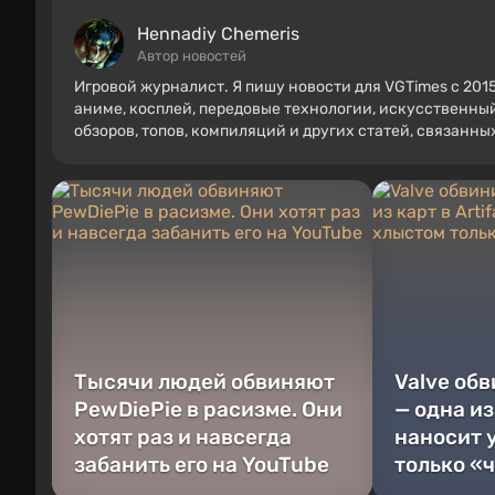
Hennadiy Chemеris
Автор новостей
Игровой журналист. Я пишу новости для VGTimes с 2015
аниме, косплей, передовые технологии, искусственный
обзоров, топов, компиляций и других статей, связанн
включая фигурки, постеры, старые консоли и многое др
2000-х на PC и консолях.
Тысячи людей обвиняют
Valve об
PewDiePie в расизме. Они
— одна из
хотят раз и навсегда
наносит 
забанить его на YouTube
только «