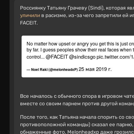
Россиянку Татьяну Грачеву (Sindi), которая 
уличили
в расизме, из-за чего запретили ей 
FACEIT.
No matter how upset or angry you get this is just cr
by far. I guess peoples show their real faces when 
@FACEIT
@sindicsgo
pic.twitter.com
control...
25 мая 2019 г.
— Noel Raki (@melonheadxP)
Все началось с обычного спора в игровом чате
вместе со своим парнем против другой команд
После того, как Татьяна начала спорить со с
противоположной команды) сказал ее парню, 
обнаженные фото. Melonheadxp даже грозился