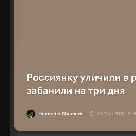
Россиянку уличили в р
забанили на три дня
Hennadiy Chemеris
28 Мая 2019, 12:1