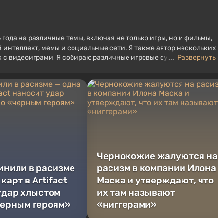
 года на различные темы, включая не только игры, но и фильмы,
 интеллект, мемы и социальные сети. Я также автор нескольких
ых с видеоиграми. Я собираю различные игровые сувениры,
...
Развернуть
угое. У меня есть живой интерес к ретро-играм. Я играю с начал
Чернокожие жалуются на
винили в расизме
расизм в компании Илона
 карт в Artifact
Маска и утверждают, что
удар хлыстом
их там называют
черным героям»
«ниггерами»