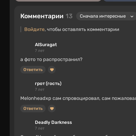
Комментарии
13
Войдите
, чтобы оставлять комментарии
AlSuragat
7 лет
а фото то распространил?
Ответить
грот (гость)
7 лет
Melonheadxp сам спровоцировал, сам пожаловал
Ответить
Deadly Darkness
7 лет