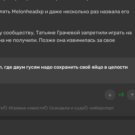
лять Melonheadxp и даже несколько раз назвала его
у сообществу, Татьяне Грачевой запретили играть на
ана не получили. Позже она извинилась за свое
, где двум гусям надо сохранить своё яйцо в целости
+3
ти
Игровые новости
Скандалы и суды
киберспорт