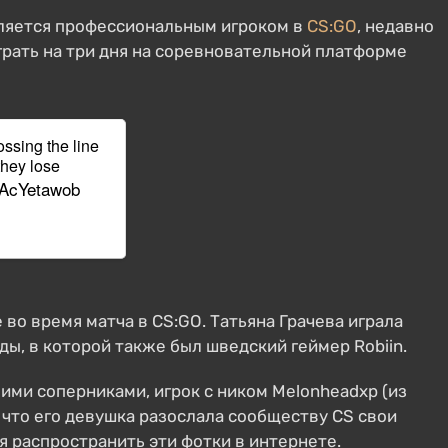
является профессиональным игроком в
CS:GO
, недавно
играть на три дня на соревновательной платформе
ossing the line
they lose
/1AcYetawob
 во время матча в CS:GO. Татьяна Грачева играла
ы, в которой также был шведский геймер Robiin.
воими соперниками, игрок с ником Melonheadxp (из
что его девушка разослала сообществу CS свои
 распространить эти фотки в интернете.