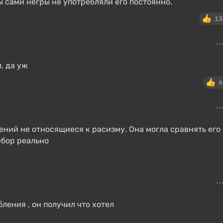
ы сами негры не употребляли его постоянно.
13
, да уж
6
ений не относящиеся к расизму. Она могла сравнять его
ебор реально
бления , он получил что хотел