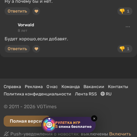
Ну а почему бы и нет.
Ответить
1
Vorwald
8 лет
Будет хорошо,если добавят.
Ответить
1
Справка
Реклама
О нас
Команда
Вакансии
Контакты
Политика конфиденциальности
Лента RSS
RU
© 2011 - 2026 VGTimes
×
Полная версия
РУЛЕТКА ИГР
3
спина бесплатно
Push-уведомления о новостях:
выключены
Включить