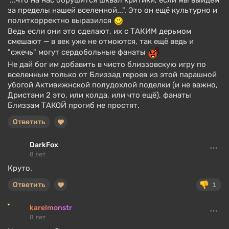
"...что на нас обрушится шквал критики, если мы выйдем
за пределы нашей вселенной...". Это он ещё культурно и
политкорректно выразился
Ведь если они это сделают, их с ТАКИМ дерьмом
смешают — в век уже не отмоются, так ещё ведь и
"сжечь" могут сердобольные фанаты
Не дай бог им добавить в чисто близзовскую игру по
вселенным только от Близзад героев из этой парашной
убогой Активижнской полудохлой поделки (и не важно,
Дристани 2 это, или колда, или что ещё), фанаты
Близзам ТАКОЙ прогиб не простят.
Ответить
DarkFox
8 лет
Круто.
Ответить
1
karelmonstr
8 лет