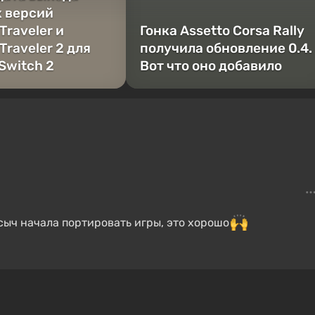
 версий
Traveler и
Гонка Assetto Corsa Rally
Traveler 2 для
получила обновление 0.4.
Switch 2
Вот что оно добавило
сыч начала портировать игры, это хорошо