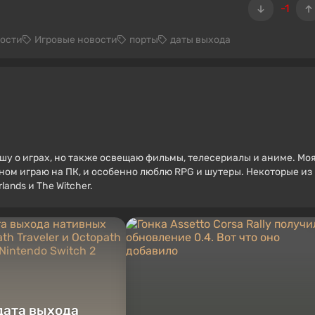
-1
ости
Игровые новости
порты
даты выхода
ишу о играх, но также освещаю фильмы, телесериалы и аниме. Мо
вном играю на ПК, и особенно люблю RPG и шутеры. Некоторые из
ands и The Witcher.
дата выхода