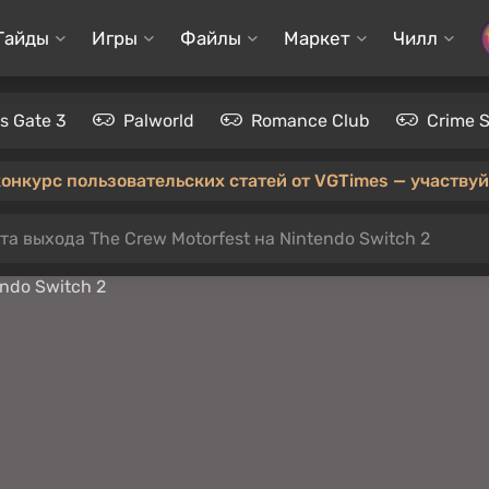
Гайды
Игры
Файлы
Маркет
Чилл
's Gate 3
Palworld
Romance Club
Crime 
конкурс пользовательских статей от VGTimes — участвуйт
та выхода The Crew Motorfest на Nintendo Switch 2