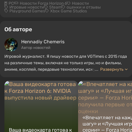
PC
Новости Forza Horizon 6
Новости
Игровые новости
Steam
оценки и отзывы
Playground Games
Xbox Game Studios
Об авторе
Hennadiy Chemеris
Автор новостей
Игровой журналист. Я пишу новости для VGTimes с 2015 года
на различные темы, включая не только игры, но и фильмы,
аниме, косплей, передовые технологии, искусственный
...
Развернуть
интеллект, мемы и социальные сети. Я также автор
нескольких обзоров, топов, компиляций и других статей,
связанных с видеоиграми. Я собираю различные игровые
сувениры, включая фигурки, постеры, старые консоли и
многое другое. У меня есть живой интерес к ретро-играм. Я
играю с начала 2000-х на PC и консолях.
«Впечатляет на ка
шагу» и «Лучшая иг
Ваша видеокарта готова к
серии» — Forza Hori