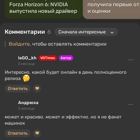
Forza Horizon 6: NVIDIA
получила первые о
выпустила новый драйвер
и оценки
Комментарии
6
Войдите
, чтобы оставлять комментарии
leGO_kh
VGTimes
Автор
2 месяца
Интересно, какой будет онлайн в день полноценного
релиза
Ответить
Андрюха
2 месяца
может и красиво. может и эффектно. но я не фанат
машинок
Ответить