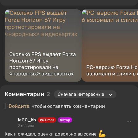
интеллект, мемы и социальные сети. Я также автор
нескольких обзоров, топов, компиляций и других статей,
связанных с видеоиграми. Я собираю различные игровые
сувениры, включая фигурки, постеры, старые консоли и
многое другое. У меня есть живой интерес к ретро-играм. Я
играю с начала 2000-х на PC и консолях.
Сколько FPS выдаёт Forza
Horizon 6? Игру
протестировали на
PC-версию Forza Hor
«народных» видеокартах
взломали и слили в 
Комментарии
2
Войдите
, чтобы оставлять комментарии
leGO_kh
VGTimes
Автор
2 месяца
Как и ожидал, оценки довольно высокие