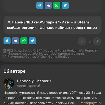
👊 Парень 180 см VS парни 179 см — в Steam
выйдет рогалик, где надо избивать орды гномов
0
PC
Xbox Series X/S
Новости Forza Horizon 6
Новости
Игровые новости
Metacritic
оценки и отзывы
Playground Games
Xbox Game Studios
Об авторе
Hennadiy Chemеris
Автор новостей
Игровой журналист. Я пишу новости для VGTimes с 2015 года
на различные темы, включая не только игры, но и фильмы,
аниме, косплей, передовые технологии, искусственный
...
Развернуть