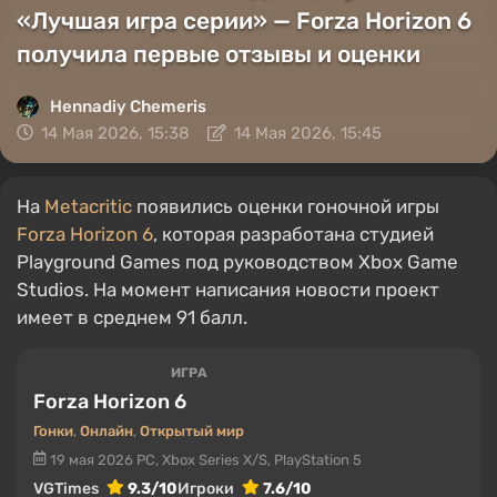
«Лучшая игра серии» — Forza Horizon 6
получила первые отзывы и оценки
Hennadiy Chemеris
14 Мая 2026, 15:38
14 Мая 2026, 15:45
На
Metacritic
появились оценки гоночной игры
Forza Horizon 6
, которая разработана студией
Playground Games под руководством Xbox Game
Studios. На момент написания новости проект
имеет в среднем 91 балл.
ИГРА
Forza Horizon 6
Гонки
,
Онлайн
,
Открытый мир
19 мая 2026
PC, Xbox Series X/S, PlayStation 5
VGTimes
9.3/10
Игроки
7.6/10