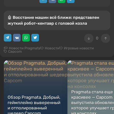
🤖 Восстание машин всё ближе: представлен
жуткий робот-кентавр с головой козла
0
Новости Pragmata
Новости
Игровые новости
Capcom
Pragmata стала еще
Обзор Pragmata. Добрый,
красивее — Capcom
геймплейно выверенный
выпустила обновлен
и отполированный
которое улучшает г
шедевр Capcom
на консолях