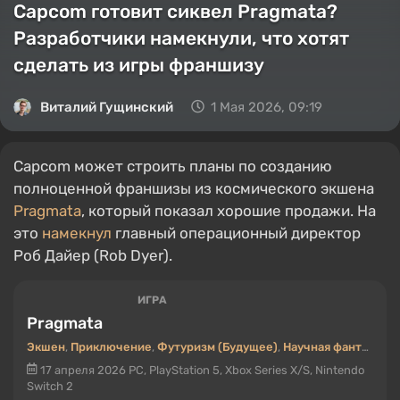
Capcom готовит сиквел Pragmata?
Разработчики намекнули, что хотят
сделать из игры франшизу
Виталий Гущинский
1 Мая 2026, 09:19
Capcom может строить планы по созданию
полноценной франшизы из космического экшена
Pragmata
, который показал хорошие продажи. На
это
намекнул
главный операционный директор
Роб Дайер (Rob Dyer).
ИГРА
Pragmata
Экшен
,
Приключение
,
Футуризм (Будущее)
,
Научная фантастика
17 апреля 2026
PC, PlayStation 5, Xbox Series X/S, Nintendo
Switch 2