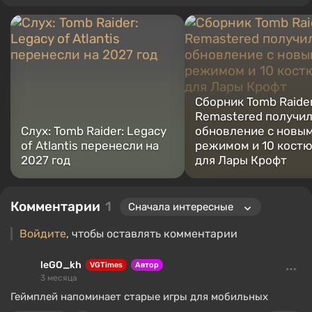
интеллект, мемы и социальные сети. Я также автор
нескольких обзоров, топов, компиляций и других статей,
связанных с видеоиграми. Я собираю различные игровые
сувениры, включая фигурки, постеры, старые консоли и
многое другое. У меня есть живой интерес к ретро-играм. Я
играю с начала 2000-х на PC и консолях.
Сборник Tomb Raider
Remastered получи
Слух: Tomb Raider: Legacy
обновление с новы
of Atlantis перенесли на
режимом и 10 кост
2027 год
для Лары Крофт
Комментарии
1
Войдите
, чтобы оставлять комментарии
leGO_kh
VGTimes
Автор
3 месяца
Геймплей напоминает старые игры для мобильных