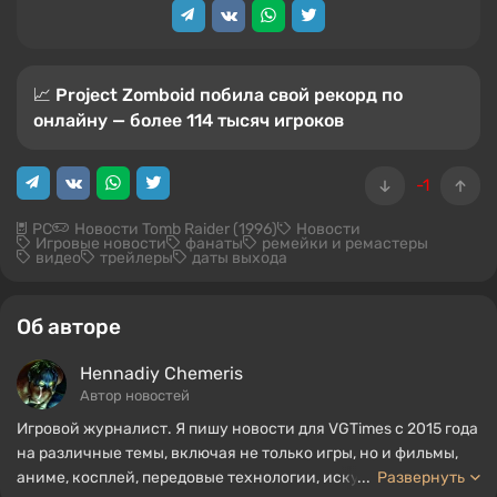
📈 Project Zomboid побила свой рекорд по
онлайну — более 114 тысяч игроков
-1
PC
Новости Tomb Raider (1996)
Новости
Игровые новости
фанаты
ремейки и ремастеры
видео
трейлеры
даты выхода
Об авторе
Hennadiy Chemеris
Автор новостей
Игровой журналист. Я пишу новости для VGTimes с 2015 года
на различные темы, включая не только игры, но и фильмы,
аниме, косплей, передовые технологии, искусственный
...
Развернуть