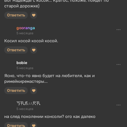
Бог Надежды с косой... Кратос, похоже, пойдет по
старой дорожке)
Ответить
gooranga
5 месяцев
Косил косой косой косой.
Ответить
bobie
5 месяцев
Ясно, что-то явно будет на любителя, как и
римейкиремастеры...
Ответить
丂卂爪ㄩ尺卂
5 месяцев
на след поколении консоли? ого как далеко
Ответить