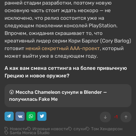
ранней стадии разработки, поэтому новую
основную часть стоит ждать нескоро — не
исключено, что релиз состоится уже на
следующем поколении консолей PlayStation.
Впрочем, ожидания скрашивает то, что
креативный лидер серии Кори Барлог (Cory Barlog)
готовит
некий секретный AAA-проект
, который
может выйти уже в следующем году.
А как вам смена сеттинга на более привычную
Грецию и новое оружие?
😲 Meccha Chameleon сунули в Blender —
получилась Fake Me
-1
Новости
Игровые новости
слухи
Том Хендерсон
Santa Monica Studio