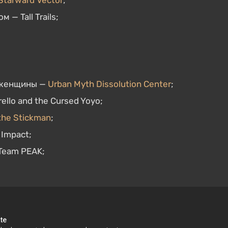
 Starward Vector
;
— Tall Trails;
м женщины —
Urban Myth Dissolution Center
;
ello and the Cursed Yoyo;
 the Stickman
;
 Impact;
Team PEAK;