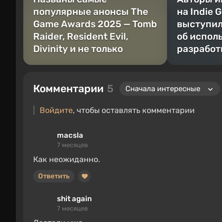
популярные анонсы The
на Indie 
Game Awards 2025 — Tomb
выступил
Raider, Resident Evil,
об испол
Divinity и не только
разработ
Комментарии
5
Войдите
, чтобы оставлять комментарии
macsla
7 месяцев
Как неожиданно.
Ответить
shit again
7 месяцев