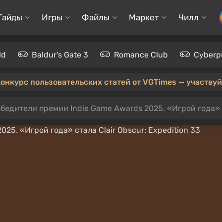
Гайды
Игры
Файлы
Маркет
Чилл
ld
Baldur's Gate 3
Romance Club
Cyberp
конкурс пользовательских статей от VGTimes — участвуйт
бедители премии Indie Game Awards 2025. «Игрой года» ст