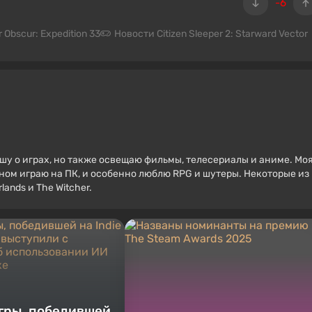
-6
 Obscur: Expedition 33
Новости Citizen Sleeper 2: Starward Vector
ишу о играх, но также освещаю фильмы, телесериалы и аниме. Мо
вном играю на ПК, и особенно люблю RPG и шутеры. Некоторые из
ands и The Witcher.
гры, победившей