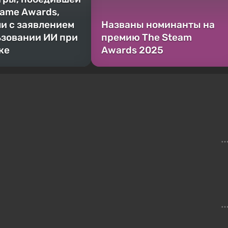
Game Awards,
и с заявлением
Названы номинанты на
ьзовании ИИ при
премию The Steam
ке
Awards 2025