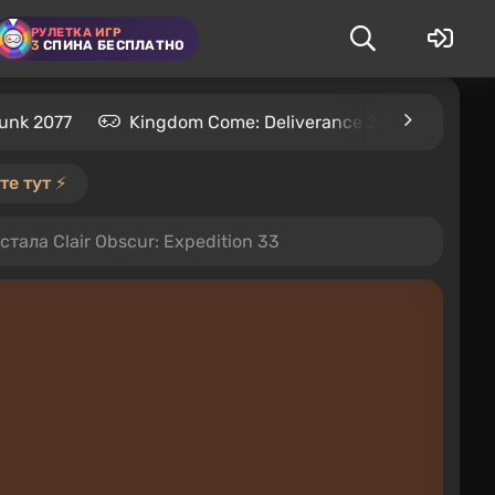
РУЛЕТКА ИГР
3
СПИНА БЕСПЛАТНО
unk 2077
Kingdom Come: Deliverance 2
S.T.A.L
е тут ⚡️
ала Clair Obscur: Expedition 33