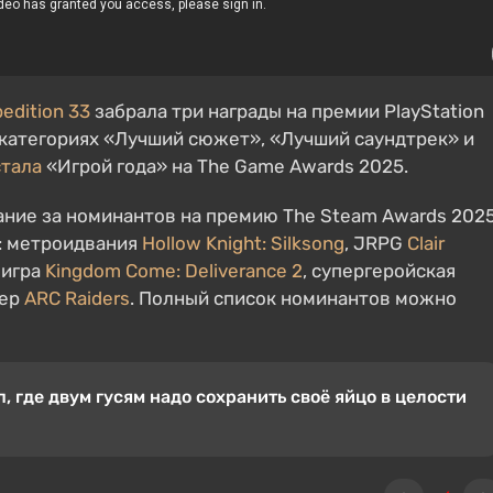
pedition 33
забрала три награды на премии PlayStation
категориях «Лучший сюжет», «Лучший саундтрек» и
стала
«Игрой года» на The Game Awards 2025.
ание за номинантов на премию The Steam Awards 2025
в: метроидвания
Hollow Knight: Silksong
, JRPG
Clair
 игра
Kingdom Come: Deliverance 2
, супергеройская
тер
ARC Raiders
. Полный список номинантов можно
, где двум гусям надо сохранить своё яйцо в целости