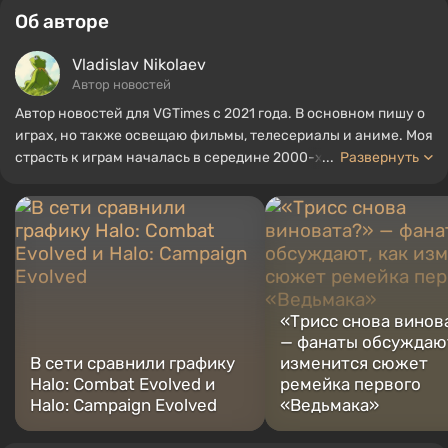
Об авторе
Vladislav Nikolaev
Автор новостей
Автор новостей для VGTimes с 2021 года. В основном пишу о
играх, но также освещаю фильмы, телесериалы и аниме. Моя
страсть к играм началась в середине 2000-х. Я в основном
...
Развернуть
играю на ПК, и особенно люблю RPG и шутеры. Некоторые из
моих любимых игр всех времен включают Fallout, Borderlands
и The Witcher.
«Трисс снова винов
— фанаты обсуждают
В сети сравнили графику
изменится сюжет
Halo: Combat Evolved и
ремейка первого
Halo: Campaign Evolved
«Ведьмака»