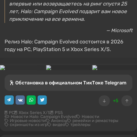
впервые или возвращаетесь на ринг спустя 25
лет, Halo: Campaign Evolved подарит вам новое
приключение на все времена.
— Microsoft
Релиз Halo: Campaign Evolved состоится в 2026
году на PC, PlayStation 5 и Xbox Series X/S.
🕺 Обстановка в официальном ТикТоке Telegram
+5
PC
Xbox Series X/S
PS5
Новости Halo: Campaign Evolved
Новости
Игровые новости
Анонсы
ремейки и ремастеры
скриншоты из игр
видео
трейлеры