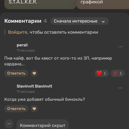
S.T.A.L.K.E.R.
графикой
Комментарии
4
Войдите
, чтобы оставлять комментарии
persil
11 месяцев
Пнв кайф, вот бы квест от кого-то из ЗП, например
кардана...
Ответить
1
1
Slavinvit Slavinvit
11 месяцев
Когда уже добавят обычный бинокль?
Ответить
Комментарий скрыт