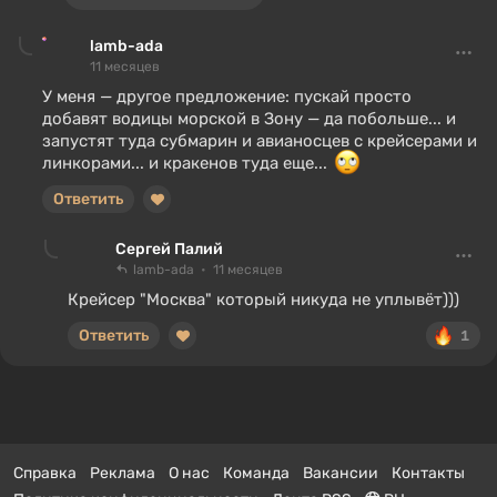
lamb-ada
11 месяцев
У меня — другое предложение: пускай просто
добавят водицы морской в Зону — да побольше... и
запустят туда субмарин и авианосцев с крейсерами и
линкорами... и кракенов туда еще...
Ответить
Сергей Палий
lamb-ada
11 месяцев
Крейсер "Москва" который никуда не уплывёт)))
Ответить
1
Справка
Реклама
О нас
Команда
Вакансии
Контакты