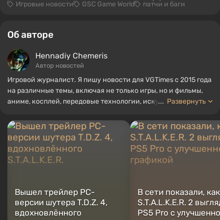
Игровые новости
GSC Game World
патчи и баги
Об авторе
Hennadiy Chemеris
Автор новостей
Игровой журналист. Я пишу новости для VGTimes с 2015 года
на различные темы, включая не только игры, но и фильмы,
аниме, косплей, передовые технологии, искусственный
...
Развернуть
интеллект, мемы и социальные сети. Я также автор
нескольких обзоров, топов, компиляций и других статей,
связанных с видеоиграми. Я собираю различные игровые
сувениры, включая фигурки, постеры, старые консоли и
многое другое. У меня есть живой интерес к ретро-играм. Я
играю с начала 2000-х на PC и консолях.
Вышел трейлер PC-
В сети показали, как
версии шутера T.D.Z. 4,
S.T.A.L.K.E.R. 2 выгл
вдохновлённого
PS5 Pro с улучшенн